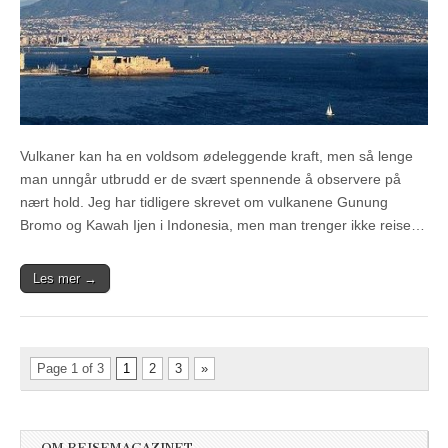
Vulkaner kan ha en voldsom ødeleggende kraft, men så lenge
man unngår utbrudd er de svært spennende å observere på
nært hold. Jeg har tidligere skrevet om vulkanene Gunung
Bromo og Kawah Ijen i Indonesia, men man trenger ikke reise…
Les mer →
Page 1 of 3
1
2
3
»
OM REISEMAGAZINET