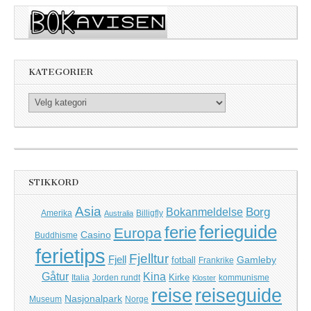
KATEGORIER
Kategorier
STIKKORD
Asia
Borg
Bokanmeldelse
Amerika
Billigfly
Australia
ferieguide
ferie
Europa
Casino
Buddhisme
ferietips
Fjelltur
Fjell
Gamleby
fotball
Frankrike
Kina
Gåtur
Kirke
Italia
Jorden rundt
kommunisme
Kloster
reise
reiseguide
Nasjonalpark
Museum
Norge