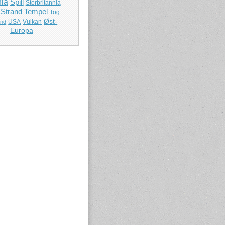
ia
Spill
Storbritannia
Strand
Tempel
Tog
Øst-
USA
Vulkan
and
Europa