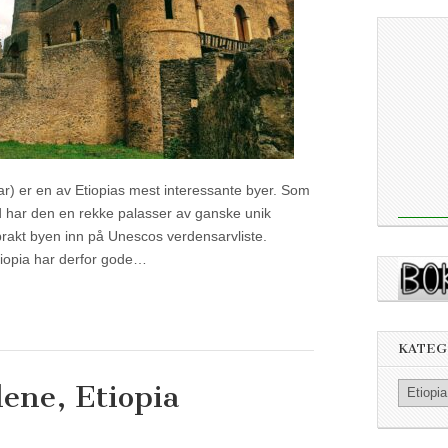
r) er en av Etiopias mest interessante byer. Som
d har den en rekke palasser av ganske unik
brakt byen inn på Unescos verdensarvliste.
Etiopia har derfor gode…
KATEG
lene, Etiopia
Kategorier