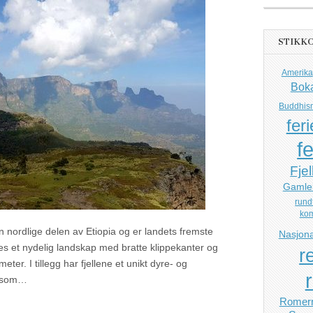
STIKK
Amerika
Bok
Buddhis
feri
fe
Fjel
Gamle
rund
ko
en nordlige delen av Etiopia og er landets fremste
Nasjona
nes et nydelig landskap med bratte klippekanter og
r
eter. I tillegg har fjellene et unikt dyre- og
r som…
Romerr