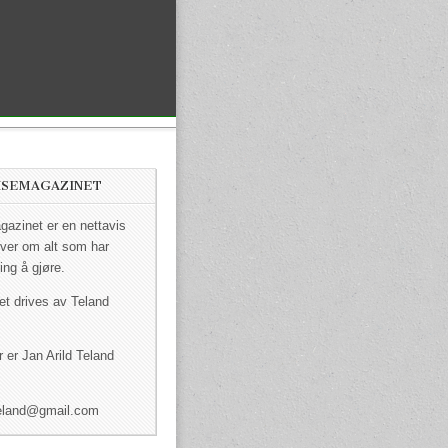
ISEMAGAZINET
azinet er en nettavis
ver om alt som har
ing å gjøre.
et drives av Teland
 er Jan Arild Teland
dteland@gmail.com