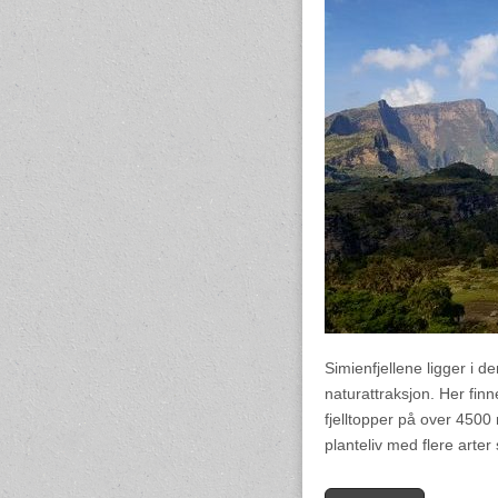
Simienfjellene ligger i d
naturattraksjon. Her fin
fjelltopper på over 4500 m
planteliv med flere arte