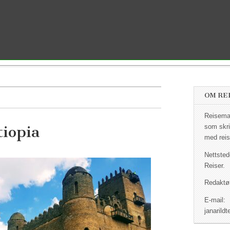
OM RE
Reisemag
iopia
som skri
med reis
Nettsted
Reiser.
Redaktør
E-mail:
janaril