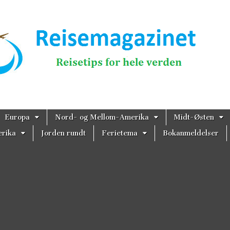
magazinet
Europa
Nord- og Mellom-Amerika
Midt-Østen
rika
Jorden rundt
Ferietema
Bokanmeldelser