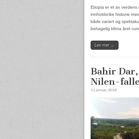
Etiopia er et av verdens
innholdsrike historie med
både variert og spektaku
behagelig klima året ru
Les mer →
Bahir Dar,
Nilen-fall
11. januar, 2018