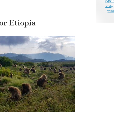
Span
storby
tyskl
or Etiopia