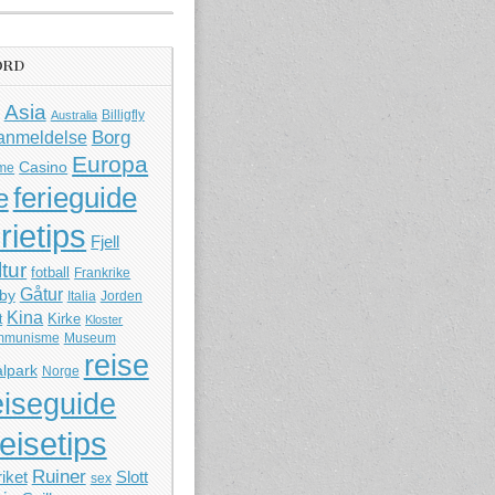
ORD
Asia
Billigfly
Australia
Borg
anmeldelse
Europa
Casino
me
ferieguide
e
rietips
Fjell
ltur
fotball
Frankrike
Gåtur
by
Italia
Jorden
Kina
Kirke
t
Kloster
mmunisme
Museum
reise
lpark
Norge
eiseguide
reisetips
Ruiner
iket
Slott
sex