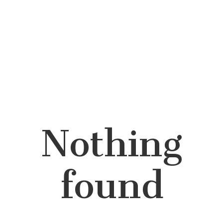
Nothing
Reisemagazinet
found