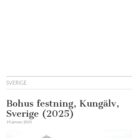
Reisemagazinet
SVERIGE
Bohus festning, Kungälv,
Sverige (2025)
19. januar, 2025