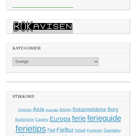
KATEGORIER
Kategorier
STIKKORD
Asia
Borg
Bokanmeldelse
Amerika
Billigfly
Australia
ferieguide
ferie
Europa
Casino
Buddhisme
ferietips
Fjelltur
Fjell
Gamleby
fotball
Frankrike