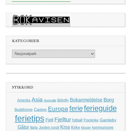
KATEGORIER
Kategorier
STIKKORD
Asia
Borg
Bokanmeldelse
Amerika
Billigfly
Australia
ferieguide
ferie
Europa
Casino
Buddhisme
ferietips
Fjelltur
Fjell
Gamleby
fotball
Frankrike
Kina
Gåtur
Kirke
Italia
Jorden rundt
kommunisme
Kloster