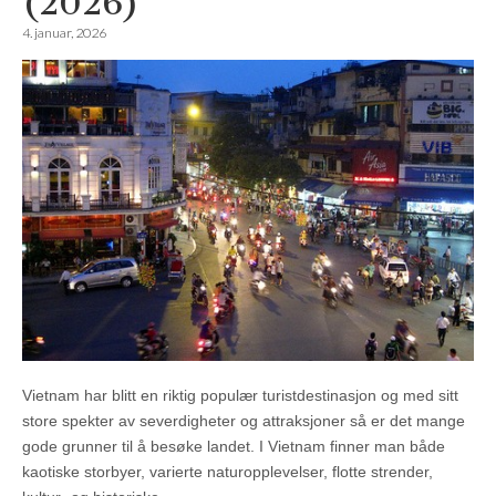
(2026)
4. januar, 2026
Vietnam har blitt en riktig populær turistdestinasjon og med sitt
store spekter av severdigheter og attraksjoner så er det mange
gode grunner til å besøke landet. I Vietnam finner man både
kaotiske storbyer, varierte naturopplevelser, flotte strender,