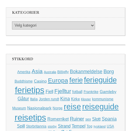
KATEGORIER
Kategorier
STIKKORD
Asia
Borg
Bokanmeldelse
Amerika
Billigfly
Australia
ferieguide
ferie
Europa
Casino
Buddhisme
ferietips
Fjelltur
Fjell
Gamleby
fotball
Frankrike
Kina
Gåtur
Kirke
Italia
Jorden rundt
kommunisme
Kloster
reise
reiseguide
Nasjonalpark
Museum
Norge
reisetips
Ruiner
Romerriket
Slott
Spania
sex
Spill
Strand
Tempel
Storbritannia
Tog
USA
storby
tyskland