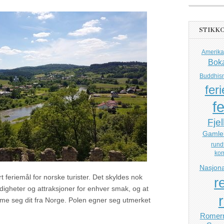
STIKK
Amerika
Bok
Buddhis
feri
fe
Fjel
Gamle
rund
ko
Nasjona
rt feriemål for norske turister. Det skyldes nok
r
digheter og attraksjoner for enhver smak, og at
komme seg dit fra Norge. Polen egner seg utmerket
Romerr