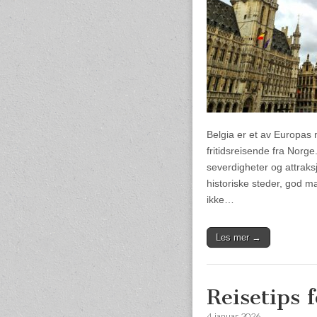
Belgia er et av Europas m
fritidsreisende fra Norge
severdigheter og attraksj
historiske steder, god m
ikke…
Les mer →
Reisetips 
4. januar, 2026