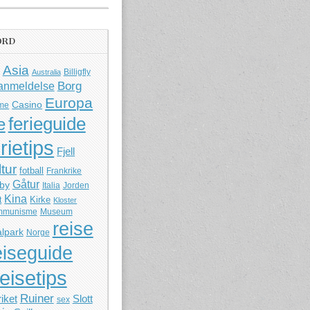
ORD
Asia
Billigfly
Australia
Borg
anmeldelse
Europa
Casino
me
ferieguide
e
rietips
Fjell
ltur
fotball
Frankrike
Gåtur
by
Italia
Jorden
Kina
Kirke
t
Kloster
mmunisme
Museum
reise
lpark
Norge
eiseguide
reisetips
Ruiner
iket
Slott
sex