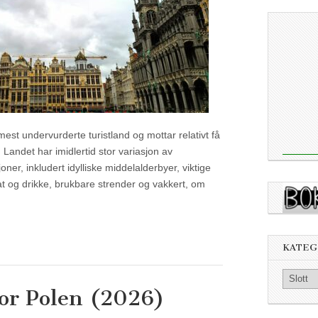
est undervurderte turistland og mottar relativt få
. Landet har imidlertid stor variasjon av
oner, inkludert idylliske middelalderbyer, viktige
at og drikke, brukbare strender og vakkert, om
KATEG
Kategorier
for Polen (2026)