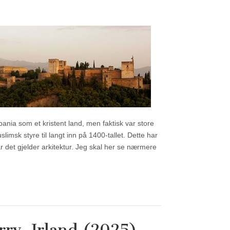
pania som et kristent land, men faktisk var store
limsk styre til langt inn på 1400-tallet. Dette har
år det gjelder arkitektur. Jeg skal her se nærmere
rry, Irland (2025)