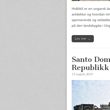
Hollókő er en ungarsk lan
arkitektur og hvordan in
sjarmerende og velstelte 
på den landsbygda i Ung
Les mer →
Santo Dom
Republikk
11. august, 2025