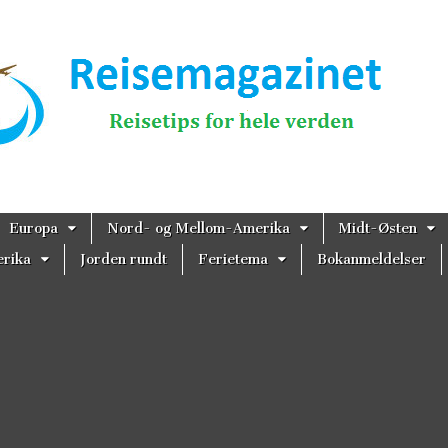
magazinet
Europa
Nord- og Mellom-Amerika
Midt-Østen
rika
Jorden rundt
Ferietema
Bokanmeldelser