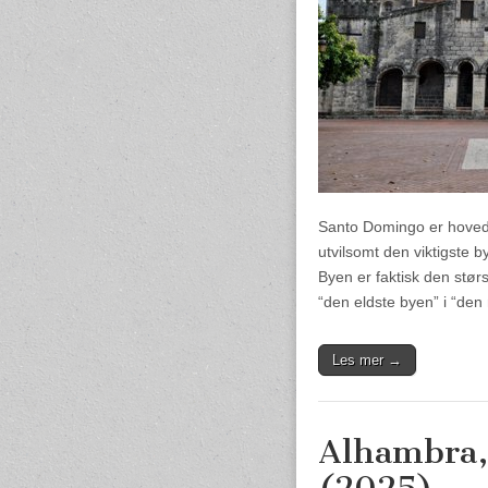
Santo Domingo er hoved
utvilsomt den viktigste b
Byen er faktisk den størs
“den eldste byen” i “de
Les mer →
Alhambra,
(2025)