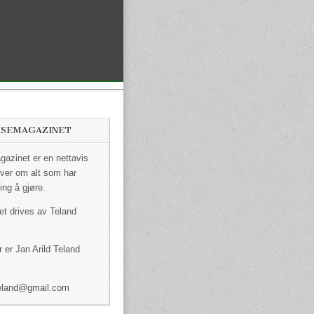
ISEMAGAZINET
azinet er en nettavis
ver om alt som har
ing å gjøre.
et drives av Teland
 er Jan Arild Teland
dteland@gmail.com