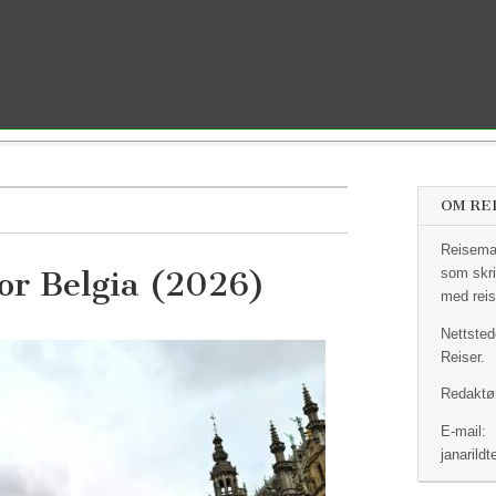
OM RE
Reisemag
for Belgia (2026)
som skri
med reis
Nettsted
Reiser.
Redaktør
E-mail:
janaril