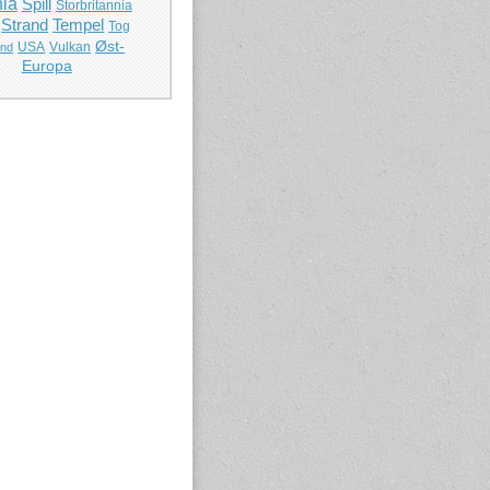
ia
Spill
Storbritannia
Strand
Tempel
Tog
Øst-
USA
Vulkan
and
Europa