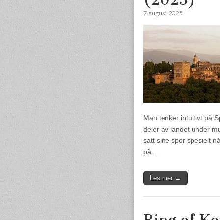
7. august, 2025
Man tenker intuitivt på S
deler av landet under mus
satt sine spor spesielt n
på…
Les mer →
Ring of Ke