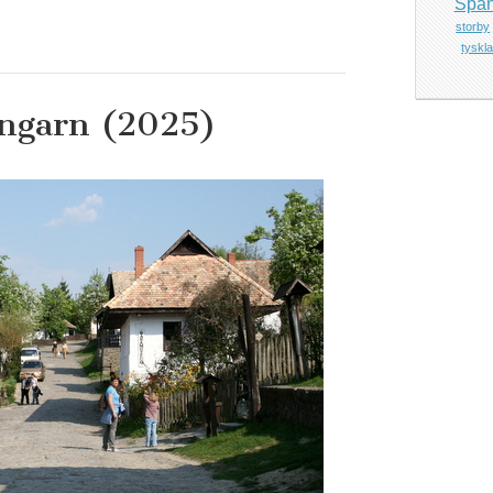
Span
storby
tyskl
Ungarn (2025)