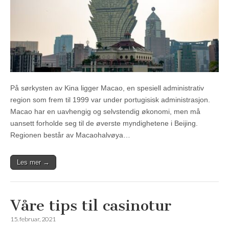
På sørkysten av Kina ligger Macao, en spesiell administrativ
region som frem til 1999 var under portugisisk administrasjon.
Macao har en uavhengig og selvstendig økonomi, men må
uansett forholde seg til de øverste myndighetene i Beijing.
Regionen består av Macaohalvøya…
Les mer →
Våre tips til casinotur
15. februar, 2021