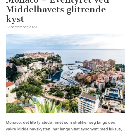
Middelhavets glitrende
kyst
13. september, 2023
Monaco, det lille fyrstedømmet som strekker seg langs den
vakre Middelhavskysten, har lenge vært synonymt med luksus,