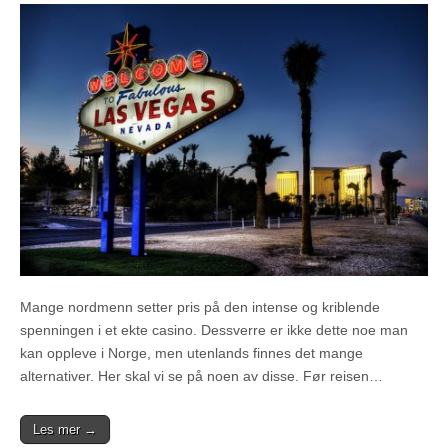
Mange nordmenn setter pris på den intense og kriblende
spenningen i et ekte casino. Dessverre er ikke dette noe man
kan oppleve i Norge, men utenlands finnes det mange
alternativer. Her skal vi se på noen av disse. Før reisen…
Les mer →