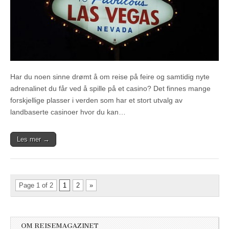
Har du noen sinne drømt å om reise på feire og samtidig nyte
adrenalinet du får ved å spille på et casino? Det finnes mange
forskjellige plasser i verden som har et stort utvalg av
landbaserte casinoer hvor du kan…
Les mer →
Page 1 of 2
1
2
»
OM REISEMAGAZINET