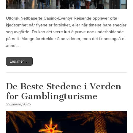
Utforsk Nettbaserte Casino-Eventyr Reisende opplever ofte
kjedsomhet når flyene er forsinket, eller når timene bare snegler
seg avgårde. Da kan det være lurt å prøve noe underholdende
på nett. Mange foretrekker å se videoer, men det finnes også et
annet…
Les mer →
De Beste Stedene i Verden
for Gamblingturisme
22. januar, 2025