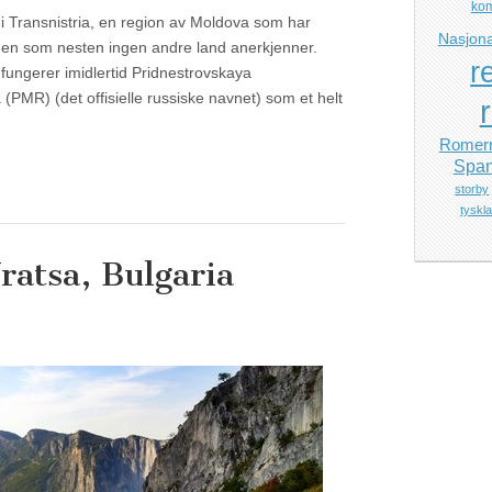
ko
i Transnistria, en region av Moldova som har
Nasjona
en som nesten ingen andre land anerkjenner.
r
 fungerer imidlertid Pridnestrovskaya
PMR) (det offisielle russiske navnet) som et helt
Romerr
Span
storby
tyskl
Vratsa, Bulgaria