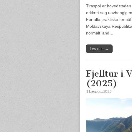
Tiraspol er hovedstaden 
erklært seg uavhengig m
For alle praktiske formål
Moldavskaya Respublika (
normalt land…
Les mer →
Fjelltur i 
(2025)
11. august, 2025