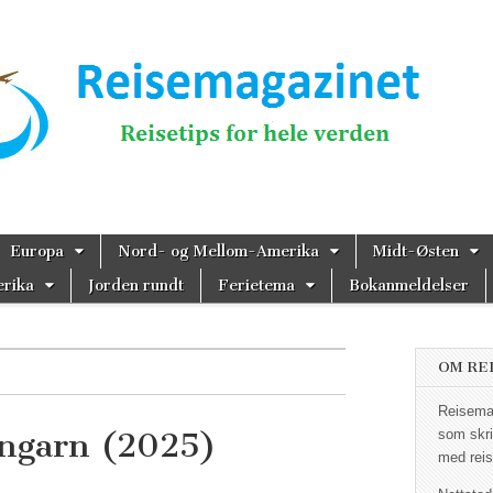
magazinet
Europa
Nord- og Mellom-Amerika
Midt-Østen
rika
Jorden rundt
Ferietema
Bokanmeldelser
OM RE
Reisemag
Ungarn (2025)
som skri
med reis