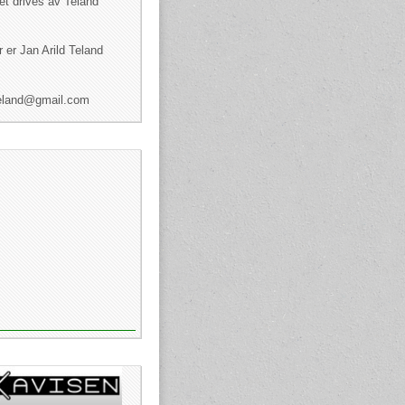
et drives av Teland
 er Jan Arild Teland
dteland@gmail.com