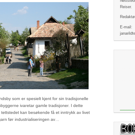
Nettsted
Reiser.
Redaktør
E-mail:
janaril
dsby som er spesielt kjent for sin tradisjonelle
nbyggerne ivaretar gamle tradisjoner. I dette
tettstedet kan besøkende få et inntrykk av livet
arn før industrialiseringen av…