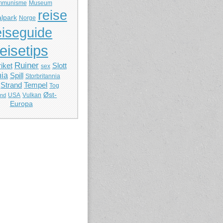
mmunisme
Museum
reise
lpark
Norge
eiseguide
reisetips
Ruiner
iket
Slott
sex
ia
Spill
Storbritannia
Strand
Tempel
Tog
Øst-
USA
Vulkan
and
Europa