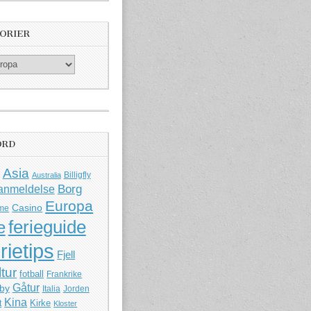
ORIER
ORD
Asia
Billigfly
Australia
Borg
anmeldelse
Europa
Casino
me
ferieguide
e
rietips
Fjell
ltur
fotball
Frankrike
Gåtur
by
Italia
Jorden
Kina
Kirke
t
Kloster