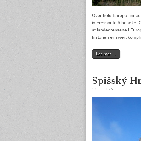
Over hele Europa finnes 
interessante å besøke. O
at landegrensene i Europ
historien er svært kompl
Les mer →
Spišský Hr
27. juli, 2025