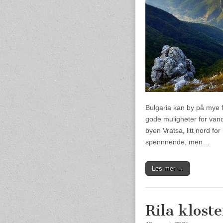
Bulgaria kan by på mye fl
gode muligheter for vand
byen Vratsa, litt nord fo
spennnende, men…
Les mer →
Rila klost