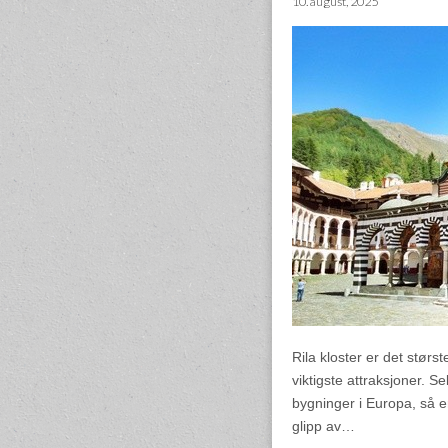
10. august, 2025
Rila kloster er det størs
viktigste attraksjoner. 
bygninger i Europa, så e
glipp av…