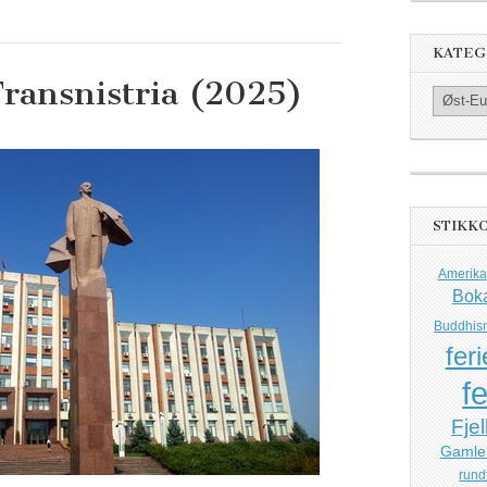
KATEG
Transnistria (2025)
Kategorier
STIKK
Amerika
Bok
Buddhis
feri
fe
Fjel
Gamle
rund