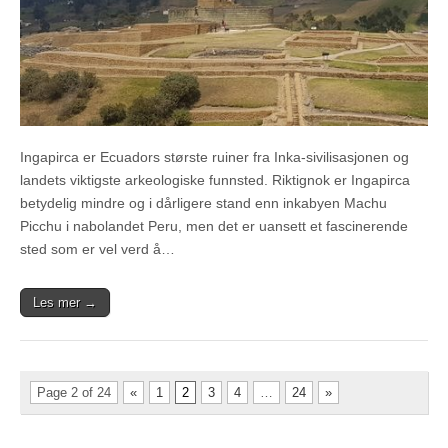
Ingapirca er Ecuadors største ruiner fra Inka-sivilisasjonen og
landets viktigste arkeologiske funnsted. Riktignok er Ingapirca
betydelig mindre og i dårligere stand enn inkabyen Machu
Picchu i nabolandet Peru, men det er uansett et fascinerende
sted som er vel verd å…
Les mer →
Page 2 of 24
«
1
2
3
4
…
24
»