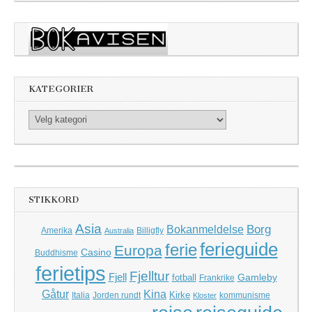
KATEGORIER
Kategorier
STIKKORD
Asia
Borg
Bokanmeldelse
Amerika
Billigfly
Australia
ferieguide
ferie
Europa
Casino
Buddhisme
ferietips
Fjelltur
Fjell
Gamleby
fotball
Frankrike
Kina
Gåtur
Kirke
Italia
Jorden rundt
kommunisme
Kloster