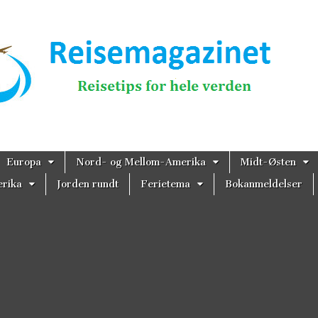
magazinet
Europa
Nord- og Mellom-Amerika
Midt-Østen
rika
Jorden rundt
Ferietema
Bokanmeldelser