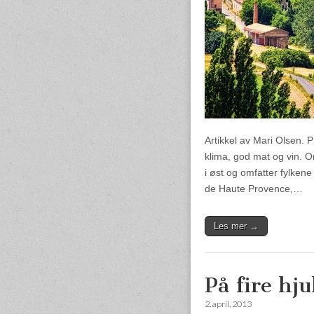
Artikkel av Mari Olsen.
klima, god mat og vin. O
i øst og omfatter fylke
de Haute Provence,…
Les mer →
På fire hj
2. april, 2013