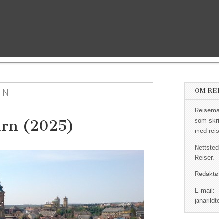
OM RE
IN
Reisemag
arn (2025)
som skri
med reis
Nettsted
Reiser.
Redaktør
E-mail:
janaril