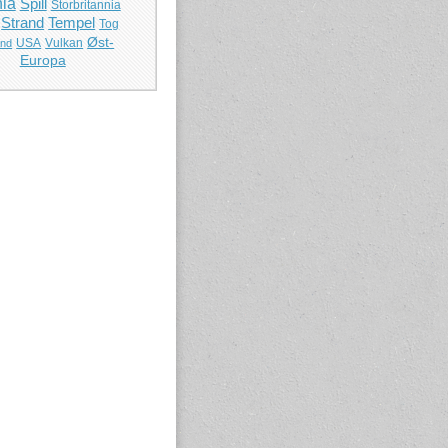
ia
Spill
Storbritannia
Strand
Tempel
Tog
Øst-
USA
Vulkan
and
Europa