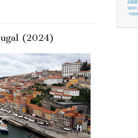
Span
storby
tyskl
tugal (2024)