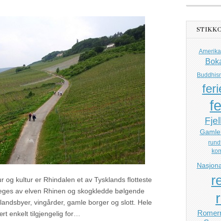
STIKK
Amerika
Bok
Buddhis
feri
fe
Fjel
Gamle
rund
ko
Nasjona
r
r og kultur er Rhindalen et av Tysklands flotteste
eges av elven Rhinen og skogkledde bølgende
andsbyer, vingårder, gamle borger og slott. Hele
Romerr
t enkelt tilgjengelig for…