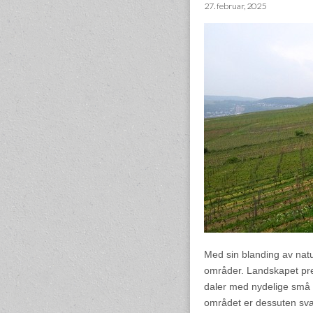
27. februar, 2025
Med sin blanding av natu
områder. Landskapet pr
daler med nydelige små l
området er dessuten svær