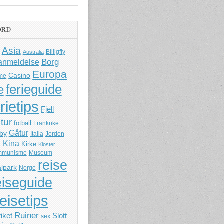
ORD
Asia
Billigfly
Australia
Borg
anmeldelse
Europa
Casino
me
ferieguide
e
rietips
Fjell
ltur
fotball
Frankrike
Gåtur
by
Italia
Jorden
Kina
Kirke
t
Kloster
mmunisme
Museum
reise
lpark
Norge
eiseguide
reisetips
Ruiner
iket
Slott
sex