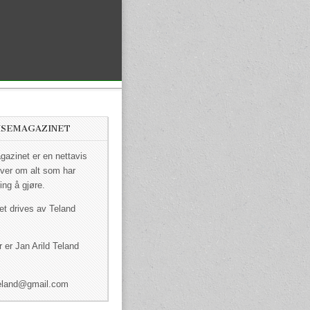
ISEMAGAZINET
azinet er en nettavis
ver om alt som har
ing å gjøre.
et drives av Teland
 er Jan Arild Teland
dteland@gmail.com