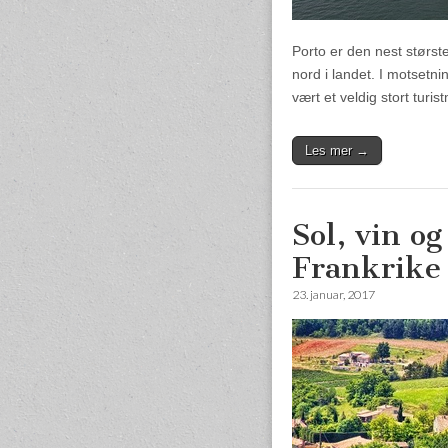
Porto er den nest største
nord i landet. I motsetni
vært et veldig stort tur
Les mer →
Sol, vin og
Frankrike
23. januar, 2017