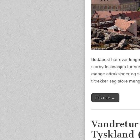
Budapest har over lengr
storbydestinasjon for n
mange attraksjoner og se
tiltrekker seg store men
Les mer →
Vandretur 
Tyskland 