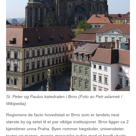
St. Peter og Paulus katedralen i Brno (Foto av Petr.adamek /
Wikipedia)
Regionens de facto hovedstad er Brno som er landets nest
største by og setet til et par viktige institusjoner. Brno ligger ca 2
kjøretimer unna Praha. Byen rommer høgskoler, universiteter,
teatre og mange, mange moraviske puber med et bredt utvalg