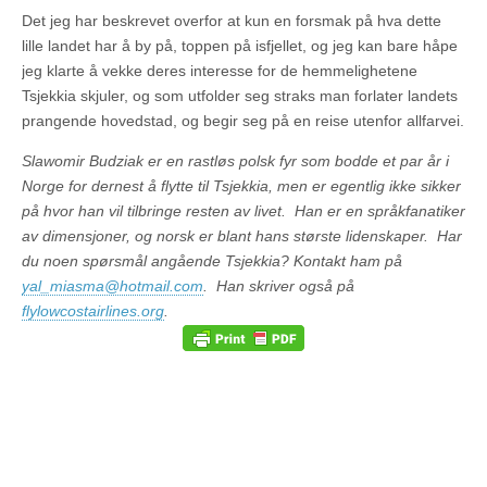
Det jeg har beskrevet overfor at kun en forsmak på hva dette
lille landet har å by på, toppen på isfjellet, og jeg kan bare håpe
jeg klarte å vekke deres interesse for de hemmelighetene
Tsjekkia skjuler, og som
utfolder
seg straks man forlater landets
prangende hovedstad, og begir seg på en reise utenfor allfarvei.
Slawomir Budziak er en rastløs polsk fyr som bodde et par år i
Norge for dernest å flytte til Tsjekkia, men er egentlig ikke sikker
på hvor han vil tilbringe resten av livet. Han er en språkfanatiker
av dimensjoner, og norsk er blant hans største lidenskaper. Har
du noen spørsmål angående Tsjekkia? Kontakt ham på
yal_miasma@hotmail.com
. Han skriver også på
flylowcostairlines.org
.