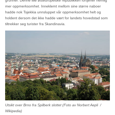
grunner. Denne lille østeuropeiske republikken fortjener nemlig
mer oppmerksomhet. Inneklemt mellom sine større naboer
hadde nok Tsjekkia unnsluppet vår oppmerksomhet helt og
holdent dersom det ikke hadde vært for landets hovedstad som
tiltrekker seg turister fra Skandinavia.
Utsikt over Brno fra Spilberk slottet (Foto av Norbert Aepli /
Wikipedia)