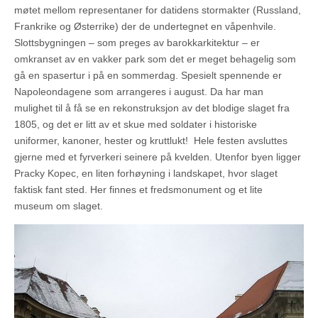
møtet mellom representaner for datidens stormakter (Russland,
Frankrike og Østerrike) der de undertegnet en våpenhvile.
Slottsbygningen – som preges av barokkarkitektur – er
omkranset av en vakker park som det er meget behagelig som
gå en spasertur i på en sommerdag. Spesielt spennende er
Napoleondagene som arrangeres i august. Da har man
mulighet til å få se en rekonstruksjon av det blodige slaget fra
1805, og det er litt av et skue med soldater i historiske
uniformer, kanoner, hester og kruttlukt! Hele festen avsluttes
gjerne med et fyrverkeri seinere på kvelden. Utenfor byen ligger
Pracky Kopec, en liten forhøyning i landskapet, hvor slaget
faktisk fant sted. Her finnes et fredsmonument og et lite
museum om slaget.