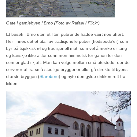
Gate i gamlebyen i Brno (Foto av Rafael / Flickr)
Et besøk i Brno uten et liten pubrunde hadde vært noe uhørt.
Her finnes det et utall av tradisjonelle puber (hodspoda’er) som
byr på tsjekkisk øl og tradisjonell mat, som vel å merke er tung
og kanskje ikke altfor sunn men himmelsk for ganen for den
som er glad i kjøtt. Man kan velge mellom små utesteder der de
serverer øl fra små stedlige bryggerier eller gå direkte til byens
største bryggeri (
Starobrno
) og nyte den gylde drikken rett fra
kilden.