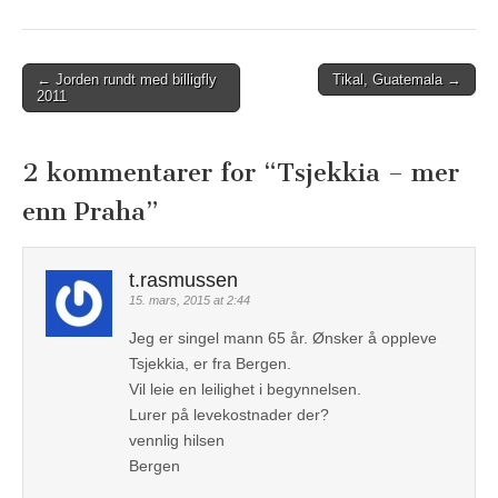
← Jorden rundt med billigfly
Tikal, Guatemala →
Post navigation
2011
2 kommentarer for “
Tsjekkia – mer
enn Praha
”
t.rasmussen
15. mars, 2015 at 2:44
Jeg er singel mann 65 år. Ønsker å oppleve
Tsjekkia, er fra Bergen.
Vil leie en leilighet i begynnelsen.
Lurer på levekostnader der?
vennlig hilsen
Bergen