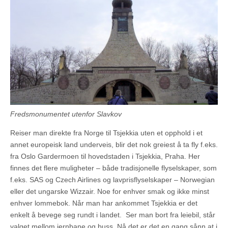
Fredsmonumentet utenfor Slavkov
Reiser man direkte fra Norge til Tsjekkia uten et opphold i et
annet europeisk land underveis, blir det nok greiest å ta fly f.eks.
fra Oslo Gardermoen til hovedstaden i Tsjekkia, Praha. Her
finnes det flere muligheter – både tradisjonelle flyselskaper, som
f.eks. SAS og Czech Airlines og lavprisflyselskaper – Norwegian
eller det ungarske Wizzair. Noe for enhver smak og ikke minst
enhver lommebok. Når man har ankommet Tsjekkia er det
enkelt å bevege seg rundt i landet. Ser man bort fra leiebil, står
valget mellom jernbane og buss. Nå det er det en gang sånn at i