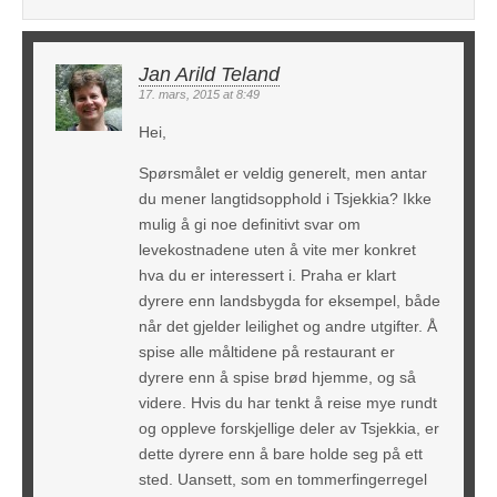
Jan Arild Teland
17. mars, 2015 at 8:49
Hei,
Spørsmålet er veldig generelt, men antar
du mener langtidsopphold i Tsjekkia? Ikke
mulig å gi noe definitivt svar om
levekostnadene uten å vite mer konkret
hva du er interessert i. Praha er klart
dyrere enn landsbygda for eksempel, både
når det gjelder leilighet og andre utgifter. Å
spise alle måltidene på restaurant er
dyrere enn å spise brød hjemme, og så
videre. Hvis du har tenkt å reise mye rundt
og oppleve forskjellige deler av Tsjekkia, er
dette dyrere enn å bare holde seg på ett
sted. Uansett, som en tommerfingerregel