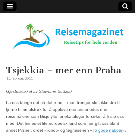
Reisemagazinet
Tsjekkia – mer enn Praha
15. februar, 2011
Gjesteartikkel av Slawomir Budziak.
La oss bringe det på det rene – man trenger slett ikke dra til
fjerne himmelstrøk for å oppleve noe annerledes enn
reisemålene som klisjefylte feriekataloger forsøker å friste oss
med. Det finnes et lite europeisk land som har gitt oss blant
annet Pilsner, ordet «robot» og tegneserien «
To gode naboer
«.