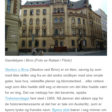
Gamlebyen i Brno (Foto av Rafael / Flickr)
Slavkov u Brna
(Slavkov ved Brno) er en liten, søvnig by som
med ikke skiller seg fra en del andre småbyer med sine smale
gater, lave hus, velstelfte plener og blomsterbed… eller rettere
sagt som ikke hadde skilt seg ut dersom om det ikke hadde vært
for en ting. Det var nettopp her det berømte, episke
Trekeiserslaget
fant sted i 1805. Nå demrer det sikkert opp for
de historieinteresserte at det her er tale om
Austerlitz
, som er
byens tyske og franske navn.
Byens slott
bærer i seg minner om