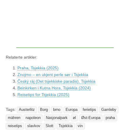
Relaterte artikler:
Praha, Tsjekkia (2025)
Znojmo – en ukjent perle sør i Tsjekkia
Český ráj (Det tsjekkiske paradis), Tsjekkia
Beinkirken i Kutna Hora, Tsjekkia (2024)
Reisetips for Tsjekkia (2025)
Tags:
Austerlitz
Borg
brno
Europa
ferietips
Gamleby
mähren
napoleon
Nasjonalpark
øl
Øst-Europa
praha
reisetips
slavkov
Slott
Tsjekkia
vin