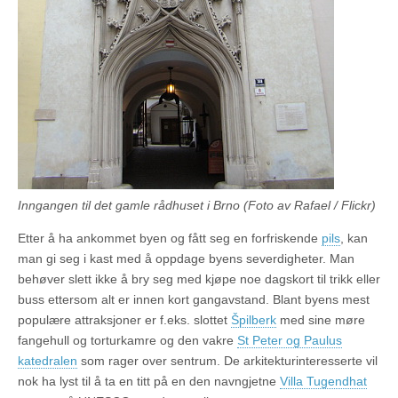
Inngangen til det gamle rådhuset i Brno (Foto av Rafael / Flickr)
Etter å ha ankommet byen og fått seg en forfriskende
pils
, kan
man gi seg i kast med å oppdage byens severdigheter. Man
behøver slett ikke å bry seg med kjøpe noe dagskort til trikk eller
buss ettersom alt er innen kort gangavstand. Blant byens mest
populære attraksjoner er f.eks. slottet
Špilberk
med sine møre
fangehull og torturkamre og den vakre
St Peter og Paulus
katedralen
som rager over sentrum. De arkitekturinteresserte vil
nok ha lyst til å ta en titt på en den navngjetne
Villa Tugendhat