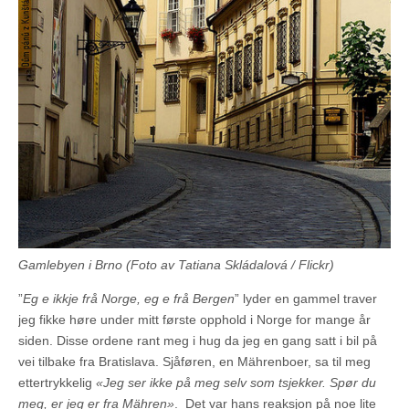
Gamlebyen i Brno (Foto av Tatiana Skládalová / Flickr)
”
Eg e ikkje frå Norge, eg e frå Bergen
” lyder en gammel traver
jeg fikke høre under mitt første opphold i Norge for mange år
siden. Disse ordene rant meg i hug da jeg en gang satt i bil på
vei tilbake fra Bratislava. Sjåføren, en Mährenboer, sa til meg
ettertrykkelig
«Jeg ser ikke på meg selv som tsjekker. Spør du
meg, er jeg er fra Mähren»
. Det var hans reaksjon på noe lite