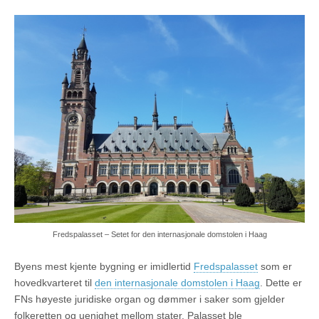
Fredspalasset – Setet for den internasjonale domstolen i Haag
Byens mest kjente bygning er imidlertid
Fredspalasset
som er
hovedkvarteret til
den internasjonale domstolen i Haag
. Dette er
FNs høyeste juridiske organ og dømmer i saker som gjelder
folkeretten og uenighet mellom stater. Palasset ble