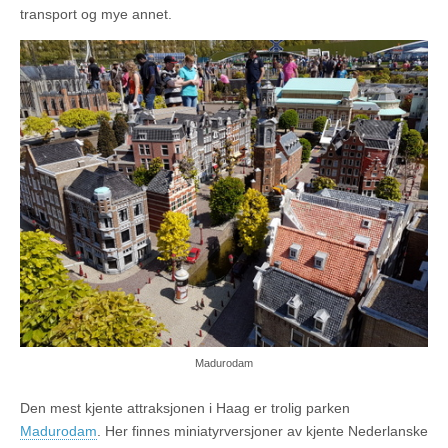
transport og mye annet.
Madurodam
Den mest kjente attraksjonen i Haag er trolig parken
Madurodam
. Her finnes miniatyrversjoner av kjente Nederlanske