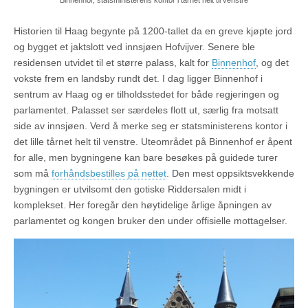
Binnenhof, statsministerens kontor i tårnet helt til venstre
Historien til Haag begynte på 1200-tallet da en greve kjøpte jord
og bygget et jaktslott ved innsjøen Hofvijver. Senere ble
residensen utvidet til et større palass, kalt for
Binnenhof
, og det
vokste frem en landsby rundt det. I dag ligger Binnenhof i
sentrum av Haag og er tilholdsstedet for både regjeringen og
parlamentet. Palasset ser særdeles flott ut, særlig fra motsatt
side av innsjøen. Verd å merke seg er statsministerens kontor i
det lille tårnet helt til venstre. Uteområdet på Binnenhof er åpent
for alle, men bygningene kan bare besøkes på guidede turer
som må
forhåndsbestilles på nettet
. Den mest oppsiktsvekkende
bygningen er utvilsomt den gotiske Riddersalen midt i
komplekset. Her foregår den høytidelige årlige åpningen av
parlamentet og kongen bruker den under offisielle mottagelser.