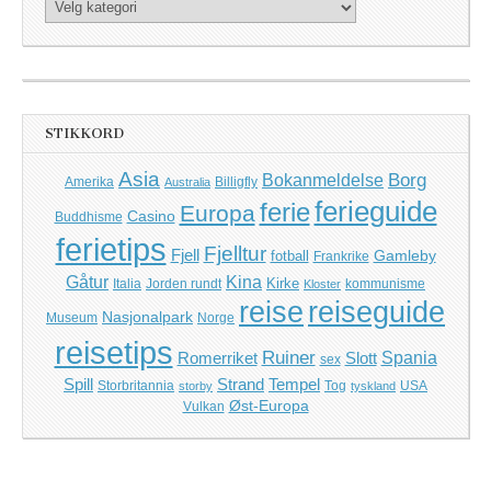
Kategorier
STIKKORD
Asia
Borg
Bokanmeldelse
Amerika
Billigfly
Australia
ferieguide
ferie
Europa
Casino
Buddhisme
ferietips
Fjelltur
Fjell
Gamleby
fotball
Frankrike
Kina
Gåtur
Kirke
Italia
Jorden rundt
kommunisme
Kloster
reise
reiseguide
Nasjonalpark
Museum
Norge
reisetips
Ruiner
Romerriket
Slott
Spania
sex
Spill
Strand
Tempel
Storbritannia
Tog
USA
storby
tyskland
Øst-Europa
Vulkan