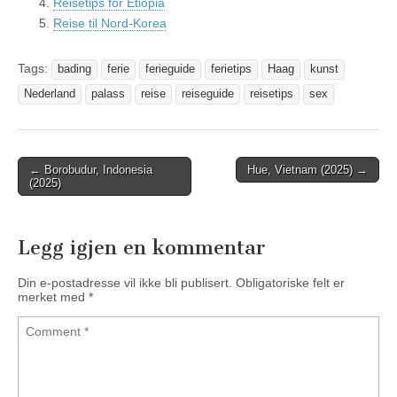
Reisetips for Etiopia
Reise til Nord-Korea
Tags:
bading
ferie
ferieguide
ferietips
Haag
kunst
Nederland
palass
reise
reiseguide
reisetips
sex
← Borobudur, Indonesia
Hue, Vietnam (2025) →
Post navigation
(2025)
Legg igjen en kommentar
Din e-postadresse vil ikke bli publisert.
Obligatoriske felt er
merket med
*