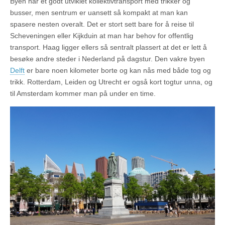
Byen har et godt utviklet kollektivtransport med trikker og
busser, men sentrum er uansett så kompakt at man kan
spasere nesten overalt. Det er stort sett bare for å reise til
Scheveningen eller Kijkduin at man har behov for offentlig
transport. Haag ligger ellers så sentralt plassert at det er lett å
besøke andre steder i Nederland på dagstur. Den vakre byen
Delft
er bare noen kilometer borte og kan nås med både tog og
trikk. Rotterdam, Leiden og Utrecht er også kort togtur unna, og
til Amsterdam kommer man på under en time.