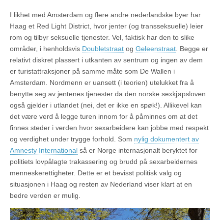
I likhet med Amsterdam og flere andre nederlandske byer har
Haag et Red Light District, hvor jenter (og transseksuelle) leier
rom og tilbyr seksuelle tjenester. Vel, faktisk har den to slike
områder, i henholdsvis
Doubletstraat
og
Geleenstraat
.
Begge er
relativt diskret plassert i utkanten av sentrum og ingen av dem
er turistattraksjoner på samme måte som De Wallen i
Amsterdam. Nordmenn er uansett (i teorien) utelukket fra å
benytte seg av jentenes tjenester da den norske sexkjøpsloven
også gjelder i utlandet (nei, det er ikke en spøk!). Allikevel kan
det være verd å legge turen innom for å påminnes om at det
finnes steder i verden hvor sexarbeidere kan jobbe med respekt
og verdighet under trygge forhold. Som
nylig dokumentert av
Amnesty International
så er Norge internasjonalt beryktet for
politiets lovpålagte trakassering og brudd på sexarbeidernes
menneskerettigheter. Dette er et bevisst politisk valg og
situasjonen i Haag og resten av Nederland viser klart at en
bedre verden er mulig.