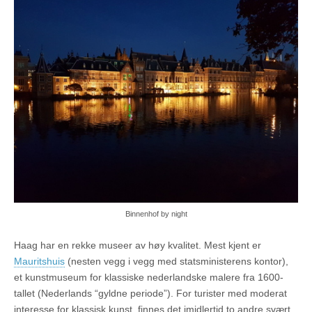
Binnenhof by night
Haag har en rekke museer av høy kvalitet. Mest kjent er
Mauritshuis
(nesten vegg i vegg med statsministerens kontor),
et kunstmuseum for klassiske nederlandske malere fra 1600-
tallet (Nederlands “gyldne periode”). For turister med moderat
interesse for klassisk kunst, finnes det imidlertid to andre svært