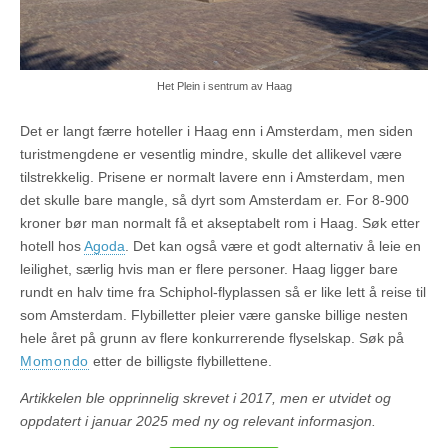
Het Plein i sentrum av Haag
Det er langt færre hoteller i Haag enn i Amsterdam, men siden
turistmengdene er vesentlig mindre, skulle det allikevel være
tilstrekkelig. Prisene er normalt lavere enn i Amsterdam, men
det skulle bare mangle, så dyrt som Amsterdam er. For 8-900
kroner bør man normalt få et akseptabelt rom i Haag. Søk etter
hotell hos
Agoda
.
Det kan også være et godt alternativ å leie en
leilighet, særlig hvis man er flere personer.
Haag ligger bare
rundt en halv time fra Schiphol-flyplassen så er like lett å reise til
som Amsterdam. Flybilletter pleier være ganske billige nesten
hele året på grunn av flere konkurrerende flyselskap. Søk på
Momondo
etter de billigste flybillettene.
Artikkelen ble opprinnelig skrevet i 2017, men er utvidet og
oppdatert i januar 2025 med ny og relevant informasjon.