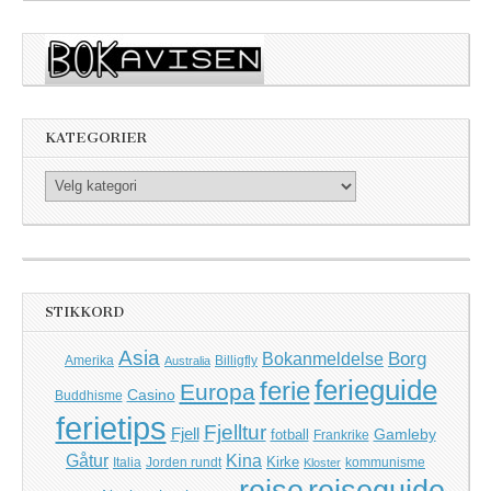
KATEGORIER
Kategorier
STIKKORD
Asia
Borg
Bokanmeldelse
Amerika
Billigfly
Australia
ferieguide
ferie
Europa
Casino
Buddhisme
ferietips
Fjelltur
Fjell
Gamleby
fotball
Frankrike
Kina
Gåtur
Kirke
Italia
Jorden rundt
kommunisme
Kloster
reise
reiseguide