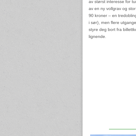
av størst interesse for t
av en ny vollgrav og sto
90 kroner – en tredoblin
i sør), men flere utgange
styre deg bort fra billett
lignende.