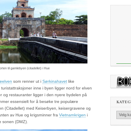
rten til gamlebyen (citadellet) i Hue
eelven
som renner ut i
Sørkinahavet
like
turistattraksjoner inne i byen ligger nord for elven
ler og restauranter ligger i den nyere bydelen på
ommer essensielt for å besøke tre populære
KATEG
n (Citadellet) med Keiserbyen, keisergravene og
Kategorier
nten av Hue og krigsminner fra
Vietnamkrigen
i
te sonen (DMZ).