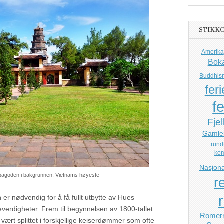
STIKK
Amerika
Bok
Buddhis
feri
fe
Fjel
Gamle
rund
ko
Nasjona
pagoden i bakgrunnen, Vietnams høyeste
r
en er nødvendig for å få fullt utbytte av Hues
severdigheter. Frem til begynnelsen av 1800-tallet
Romerr
vært splittet i forskjellige keiserdømmer som ofte