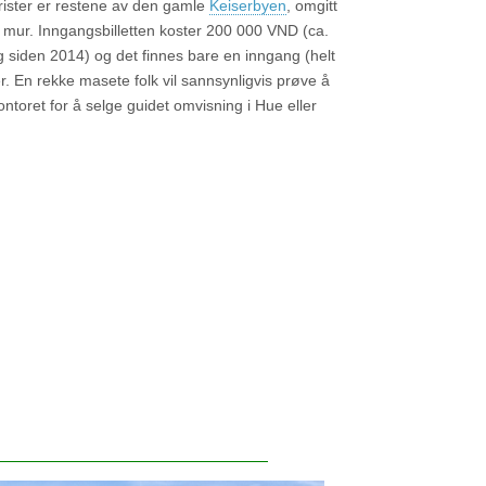
urister er restene av den gamle
Keiserbyen
, omgitt
r mur. Inngangsbilletten koster 200 000 VND (ca.
g siden 2014) og det finnes bare en inngang (helt
r. En rekke masete folk vil sannsynligvis prøve å
kontoret for å selge guidet omvisning i Hue eller