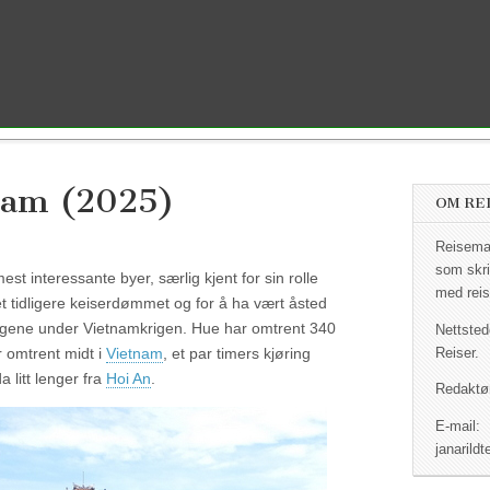
nam (2025)
OM RE
Reisemag
som skri
st interessante byer, særlig kjent for sin rolle
med reis
 tidligere keiserdømmet og for å ha vært åsted
slagene under Vietnamkrigen. Hue har omtrent 340
Nettsted
 omtrent midt i
Vietnam
, et par timers kjøring
Reiser.
 litt lenger fra
Hoi An
.
Redaktør
E-mail:
janaril