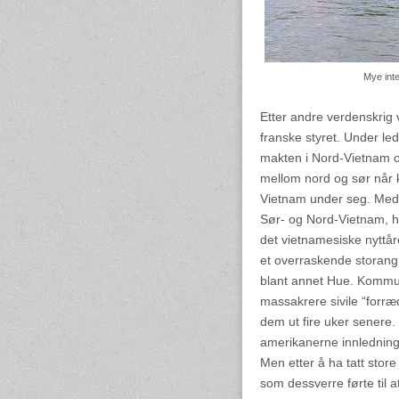
Mye int
Etter andre verdenskrig 
franske styret. Under le
makten i Nord-Vietnam og 
mellom nord og sør når 
Vietnam under seg. Med
Sør- og Nord-Vietnam, h
det vietnamesiske nyttår
et overraskende storang
blant annet Hue. Kommun
massakrere sivile “forræd
dem ut fire uker senere
amerikanerne innledning
Men etter å ha tatt store 
som dessverre førte til a