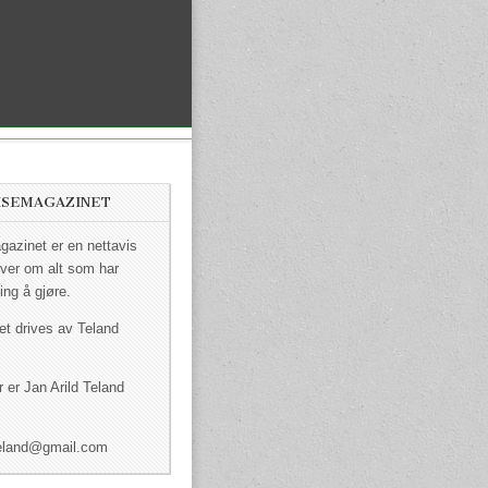
ISEMAGAZINET
azinet er en nettavis
ver om alt som har
ing å gjøre.
et drives av Teland
 er Jan Arild Teland
dteland@gmail.com