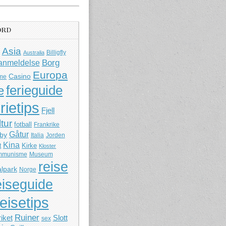
ORD
Asia
Billigfly
Australia
Borg
anmeldelse
Europa
Casino
me
ferieguide
e
rietips
Fjell
ltur
fotball
Frankrike
Gåtur
by
Italia
Jorden
Kina
Kirke
t
Kloster
mmunisme
Museum
reise
lpark
Norge
eiseguide
reisetips
Ruiner
iket
Slott
sex