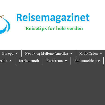
magazinet
Europa
Nord- og Mellom-Amerika
Midt-Østen
rika
Jorden rundt
Ferietema
Bokanmeldelser