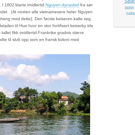
Span
 I 1802 klarte imidlertid
Nguyen-dynastiet
fra sør
storby
landet. (At nesten alle vietnamesere heter Nguyen
tyskl
nheng med dette). Den første keiseren kalte seg
staden til Hue hvor en stor fortifisert keiserby ble
allet fikk imidlertid Frankrike gradvis større
dte til slutt opp som en fransk koloni med