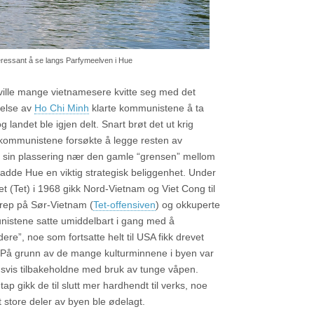
eressant å se langs Parfymeelven i Hue
ville mange vietnamesere kvitte seg med det
delse av
Ho Chi Minh
klarte kommunistene å ta
landet ble igjen delt. Snart brøt det ut krig
kommunistene forsøkte å legge resten av
 sin plassering nær den gamle “grensen” mellom
adde Hue en viktig strategisk beliggenhet. Under
et (Tet) i 1968 gikk Nord-Vietnam og Viet Cong til
rep på Sør-Vietnam (
Tet-offensiven
) og okkuperte
istene satte umiddelbart i gang med å
ere”, noe som fortsatte helt til USA fikk drevet
. På grunn av de mange kulturminnene i byen var
svis tilbakeholdne med bruk av tunge våpen.
tap gikk de til slutt mer hardhendt til verks, noe
t store deler av byen ble ødelagt.