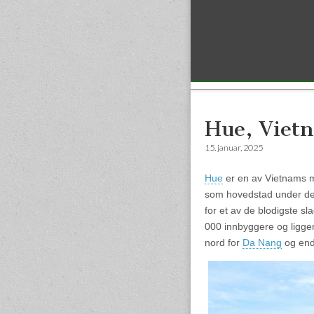
Sub menu
Hue, Viet
15. januar, 2025
Hue
er en av Vietnams me
som hovedstad under det
for et av de blodigste 
000 innbyggere og ligger
nord for
Da Nang
og enda