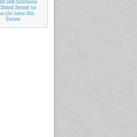
ia
Spill
Storbritannia
Strand
Tempel
Tog
Øst-
USA
Vulkan
and
Europa