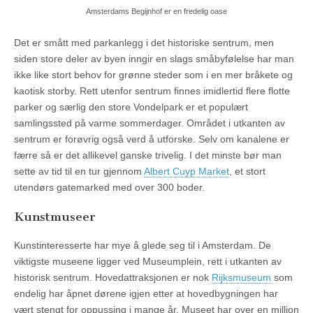
Amsterdams Begijnhof er en fredelig oase
Det er smått med parkanlegg i det historiske sentrum, men
siden store deler av byen inngir en slags småbyfølelse har man
ikke like stort behov for grønne steder som i en mer bråkete og
kaotisk storby. Rett utenfor sentrum finnes imidlertid flere flotte
parker og særlig den store Vondelpark er et populært
samlingssted på varme sommerdager. Området i utkanten av
sentrum er forøvrig også verd å utforske. Selv om kanalene er
færre så er det allikevel ganske trivelig. I det minste bør man
sette av tid til en tur gjennom
Albert Cuyp Market
, et stort
utendørs gatemarked med over 300 boder.
Kunstmuseer
Kunstinteresserte har mye å glede seg til i Amsterdam. De
viktigste museene ligger ved Museumplein, rett i utkanten av
historisk sentrum. Hovedattraksjonen er nok
Rijksmuseum
som
endelig har åpnet dørene igjen etter at hovedbygningen har
vært stengt for oppussing i mange år. Museet har over en million