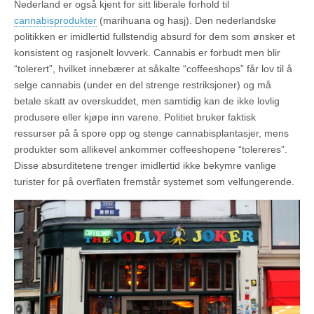
Nederland er også kjent for sitt liberale forhold til
cannabisprodukter
(marihuana og hasj). Den nederlandske
politikken er imidlertid fullstendig absurd for dem som ønsker et
konsistent og rasjonelt lovverk. Cannabis er forbudt men blir
“tolerert”, hvilket innebærer at såkalte “coffeeshops” får lov til å
selge cannabis (under en del strenge restriksjoner) og må
betale skatt av overskuddet, men samtidig kan de ikke lovlig
produsere eller kjøpe inn varene. Politiet bruker faktisk
ressurser på å spore opp og stenge cannabisplantasjer, mens
produkter som allikevel ankommer coffeeshopene “tolereres”.
Disse absurditetene trenger imidlertid ikke bekymre vanlige
turister for på overflaten fremstår systemet som velfungerende.