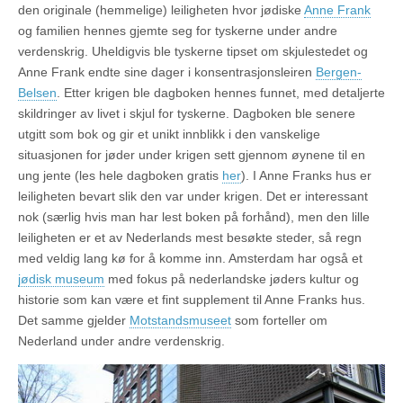
den originale (hemmelige) leiligheten hvor jødiske
Anne Frank
og familien hennes gjemte seg for tyskerne under andre
verdenskrig. Uheldigvis ble tyskerne tipset om skjulestedet og
Anne Frank endte sine dager i konsentrasjonsleiren
Bergen-
Belsen
. Etter krigen ble dagboken hennes funnet, med detaljerte
skildringer av livet i skjul for tyskerne. Dagboken ble senere
utgitt som bok og gir et unikt innblikk i den vanskelige
situasjonen for jøder under krigen sett gjennom øynene til en
ung jente (les hele dagboken gratis
her
). I Anne Franks hus er
leiligheten bevart slik den var under krigen. Det er interessant
nok (særlig hvis man har lest boken på forhånd), men den lille
leiligheten er et av Nederlands mest besøkte steder, så regn
med veldig lang kø for å komme inn. Amsterdam har også et
jødisk museum
med fokus på nederlandske jøders kultur og
historie som kan være et fint supplement til Anne Franks hus.
Det samme gjelder
Motstandsmuseet
som forteller om
Nederland under andre verdenskrig.