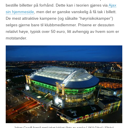
bestille billetter på forhånd. Dette kan i teorien gjøres via
Ajax
sin hjemmeside
, men det er ganske vanskelig å få tak i billett.
De mest attraktive kampene (og såkalte “høyrisikokamper”)
selges gjerne bare til klubbmedlemmer. Prisene er dessuten
relativt høye, typisk over 50 euro, litt avhengig av hvem som er
motstander.
Johan Cruyff ArenA med taket lukket (foto av καρλο [ AKA Gilyo] / Flickr)