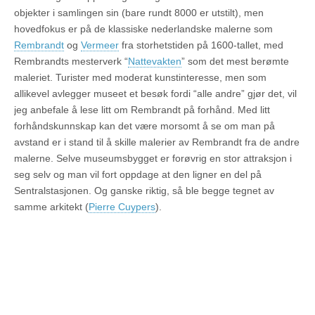
objekter i samlingen sin (bare rundt 8000 er utstilt), men
hovedfokus er på de klassiske nederlandske malerne som
Rembrandt
og
Vermeer
fra storhetstiden på 1600-tallet, med
Rembrandts mesterverk “
Nattevakten
” som det mest berømte
maleriet. Turister med moderat kunstinteresse, men som
allikevel avlegger museet et besøk fordi “alle andre” gjør det, vil
jeg anbefale å lese litt om Rembrandt på forhånd. Med litt
forhåndskunnskap kan det være morsomt å se om man på
avstand er i stand til å skille malerier av Rembrandt fra de andre
malerne. Selve museumsbygget er forøvrig en stor attraksjon i
seg selv og man vil fort oppdage at den ligner en del på
Sentralstasjonen. Og ganske riktig, så ble begge tegnet av
samme arkitekt (
Pierre Cuypers
).