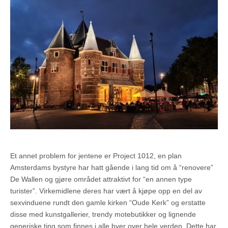
Et annet problem for jentene er Project 1012, en plan
Amsterdams bystyre har hatt gående i lang tid om å “renovere”
De Wallen og gjøre området attraktivt for “en annen type
turister”. Virkemidlene deres har vært å kjøpe opp en del av
sexvinduene rundt den gamle kirken “Oude Kerk” og erstatte
disse med kunstgallerier, trendy motebutikker og lignende
generiske ting som finnes i alle byer over hele verden. Dette har