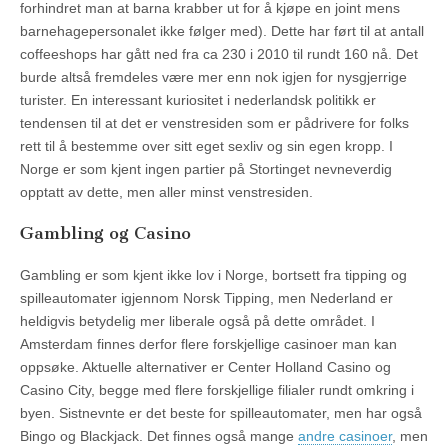
forhindret man at barna krabber ut for å kjøpe en joint mens
barnehagepersonalet ikke følger med). Dette har ført til at antall
coffeeshops har gått ned fra ca 230 i 2010 til rundt 160 nå. Det
burde altså fremdeles være mer enn nok igjen for nysgjerrige
turister. En interessant kuriositet i nederlandsk politikk er
tendensen til at det er venstresiden som er pådrivere for folks
rett til å bestemme over sitt eget sexliv og sin egen kropp. I
Norge er som kjent ingen partier på Stortinget nevneverdig
opptatt av dette, men aller minst venstresiden.
Gambling og Casino
Gambling er som kjent ikke lov i Norge, bortsett fra tipping og
spilleautomater igjennom Norsk Tipping, men Nederland er
heldigvis betydelig mer liberale også på dette området. I
Amsterdam finnes derfor flere forskjellige casinoer man kan
oppsøke. Aktuelle alternativer er Center Holland Casino og
Casino City, begge med flere forskjellige filialer rundt omkring i
byen. Sistnevnte er det beste for spilleautomater, men har også
Bingo og Blackjack. Det finnes også mange
andre casinoer
, men