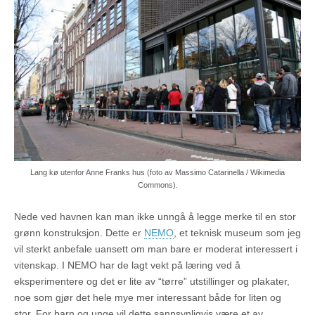
Lang kø utenfor Anne Franks hus (foto av Massimo Catarinella / Wikimedia
Commons).
Nede ved havnen kan man ikke unngå å legge merke til en stor
grønn konstruksjon. Dette er
NEMO
, et teknisk museum som jeg
vil sterkt anbefale uansett om man bare er moderat interessert i
vitenskap. I NEMO har de lagt vekt på læring ved å
eksperimentere og det er lite av “tørre” utstillinger og plakater,
noe som gjør det hele mye mer interessant både for liten og
stor. For barn og unge vil dette sannsynligvis være et av