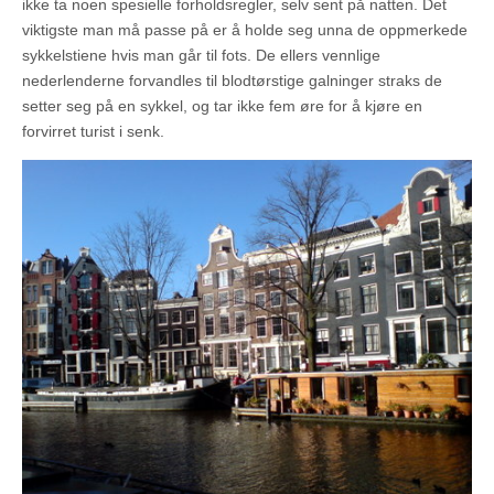
ikke ta noen spesielle forholdsregler, selv sent på natten. Det
viktigste man må passe på er å holde seg unna de oppmerkede
sykkelstiene hvis man går til fots. De ellers vennlige
nederlenderne forvandles til blodtørstige galninger straks de
setter seg på en sykkel, og tar ikke fem øre for å kjøre en
forvirret turist i senk.