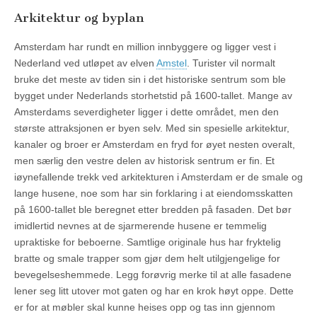
Arkitektur og byplan
Amsterdam har rundt en million innbyggere og ligger vest i
Nederland ved utløpet av elven
Amstel
. Turister vil normalt
bruke det meste av tiden sin i det historiske sentrum som ble
bygget under Nederlands storhetstid på 1600-tallet. Mange av
Amsterdams severdigheter ligger i dette området, men den
største attraksjonen er byen selv. Med sin spesielle arkitektur,
kanaler og broer er Amsterdam en fryd for øyet nesten overalt,
men særlig den vestre delen av historisk sentrum er fin. Et
iøynefallende trekk ved arkitekturen i Amsterdam er de smale og
lange husene, noe som har sin forklaring i at eiendomsskatten
på 1600-tallet ble beregnet etter bredden på fasaden. Det bør
imidlertid nevnes at de sjarmerende husene er temmelig
upraktiske for beboerne. Samtlige originale hus har fryktelig
bratte og smale trapper som gjør dem helt utilgjengelige for
bevegelseshemmede. Legg forøvrig merke til at alle fasadene
lener seg litt utover mot gaten og har en krok høyt oppe. Dette
er for at møbler skal kunne heises opp og tas inn gjennom