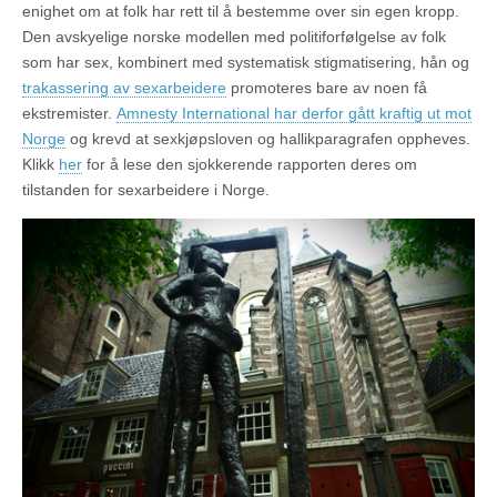
enighet om at folk har rett til å bestemme over sin egen kropp.
Den avskyelige norske modellen med politiforfølgelse av folk
som har sex, kombinert med systematisk stigmatisering, hån og
trakassering av sexarbeidere
promoteres bare av noen få
ekstremister.
Amnesty International har derfor gått kraftig ut mot
Norge
og krevd at sexkjøpsloven og hallikparagrafen oppheves.
Klikk
her
for å lese den sjokkerende rapporten deres om
tilstanden for sexarbeidere i Norge.