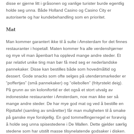
disse er gjerne litt i gråsonen og vanlige turister burde egentlig
holde seg unna. Både Holland Casino og Casino City er
autoriserte og har kundebehandling som en prioritet.
Mat
Man kommer garantert ikke til å sulte i Amsterdam for det finnes
restauranter i hopetall. Maten kommer fra alle verdenshjørner
og mye vil man åpenbart ha opplevd mange andre steder. Et
par relativt unike ting man bør få med seg er nederlandske
pannekaker. Disse kan bestilles både som hovedmåltid og
dessert. Gode snacks som ofte selges på utendørsmarkeder er
“poffertjes” (små pannekaker) og “oliebollen” (frityrstekt deig).
På grunn av sin kolonifortid er det også et stort utvalg av
indonesiske restauranter i Amsterdam, noe man ikke ser så
mange andre steder. De har mye god mat og ved å bestille en
Rijsttafel (samling av småretter) får man muligheten til å smake
på ganske mye forskjellig. En god tommelfingerregel er forøvrig
å holde seg unna spisestedene i De Wallen. Dette gjelder særlig
stedene som har utstilt masse tilsynelatende godsaker i disken.