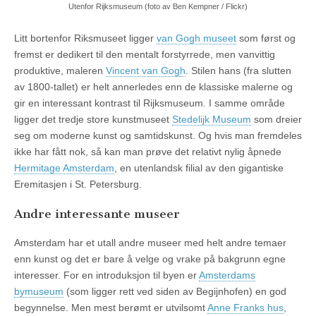
Utenfor Rijksmuseum (foto av Ben Kempner / Flickr)
Litt bortenfor Riksmuseet ligger
van Gogh museet
som først og
fremst er dedikert til den mentalt forstyrrede, men vanvittig
produktive, maleren
Vincent van Gogh
. Stilen hans (fra slutten
av 1800-tallet) er helt annerledes enn de klassiske malerne og
gir en interessant kontrast til Rijksmuseum. I samme område
ligger det tredje store kunstmuseet
Stedelijk Museum
som dreier
seg om moderne kunst og samtidskunst. Og hvis man fremdeles
ikke har fått nok, så kan man prøve det relativt nylig åpnede
Hermitage Amsterdam
, en utenlandsk filial av den gigantiske
Eremitasjen i St. Petersburg.
Andre interessante museer
Amsterdam har et utall andre museer med helt andre temaer
enn kunst og det er bare å velge og vrake på bakgrunn egne
interesser. For en introduksjon til byen er
Amsterdams
bymuseum
(som ligger rett ved siden av Begijnhofen) en god
begynnelse. Men mest berømt er utvilsomt
Anne Franks hus
,