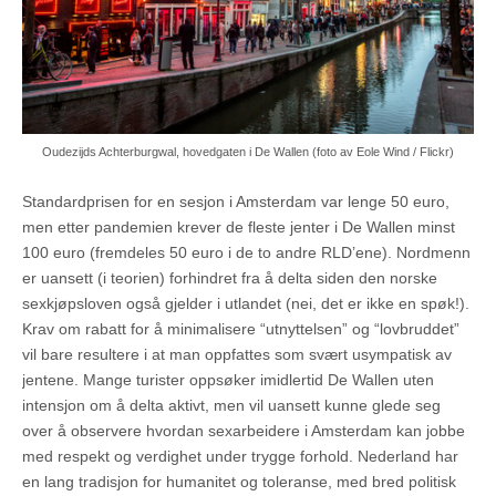
Oudezijds Achterburgwal, hovedgaten i De Wallen (foto av Eole Wind / Flickr)
Standardprisen for en sesjon i Amsterdam var lenge 50 euro,
men etter pandemien krever de fleste jenter i De Wallen minst
100 euro (fremdeles 50 euro i de to andre RLD’ene). Nordmenn
er uansett (i teorien) forhindret fra å delta siden den norske
sexkjøpsloven også gjelder i utlandet (nei, det er ikke en spøk!).
Krav om rabatt for å minimalisere “utnyttelsen” og “lovbruddet”
vil bare resultere i at man oppfattes som svært usympatisk av
jentene. Mange turister oppsøker imidlertid De Wallen uten
intensjon om å delta aktivt, men vil uansett kunne glede seg
over å observere hvordan sexarbeidere i Amsterdam kan jobbe
med respekt og verdighet under trygge forhold. Nederland har
en lang tradisjon for humanitet og toleranse, med bred politisk