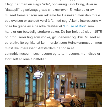
tillegg har man en slags “ride”, opplæring i øldrikking, diverse
“dataspill” og selvsagt gratis smaksprøver. Enkelte deler av
museet fremstår som ren reklame for Heineken men den totale
opplevelsen er uansett verd å få med seg. Alkoholinteresserte vil
også ha glede av å besøke destilleriet “
House of Bols
” som
handler om betydelig sterkere saker. De har holdt på siden 1575
og produserer ting som vodka, gin, genever og likør. Museet er
et relativt lite og ikke så kommersielt som Heinekenmuseet, men
minst like interessant. Amsterdam har også et
cannabismuseum, sexmuseum og torturmuseum, men disse er
stort sett er rene turistfeller.