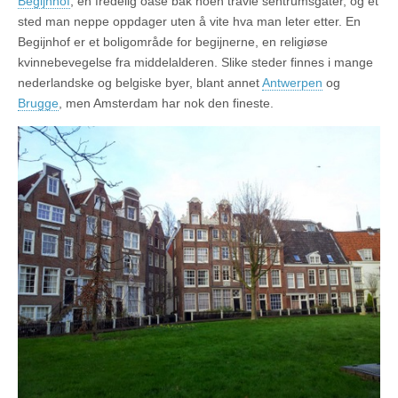
Begijnhof
, en fredelig oase bak noen travle sentrumsgater, og et
sted man neppe oppdager uten å vite hva man leter etter. En
Begijnhof er et boligområde for begijnerne, en religiøse
kvinnebevegelse fra middelalderen. Slike steder finnes i mange
nederlandske og belgiske byer, blant annet
Antwerpen
og
Brugge
, men Amsterdam har nok den fineste.