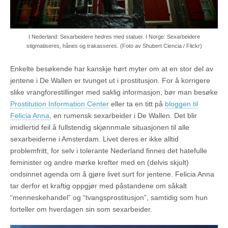
I Nederland: Sexarbeidere hedres med statuer. I Norge: Sexarbeidere
stigmatiseres, hånes og trakasseres. (Foto av Shubert Ciencia / Flickr)
Enkelte besøkende har kanskje hørt myter om at en stor del av
jentene i De Wallen er tvunget ut i prostitusjon. For å korrigere
slike vrangforestillinger med saklig informasjon, bør man besøke
Prostitution Information Center
eller ta en titt på
bloggen til
Felicia Anna
, en rumensk sexarbeider i De Wallen. Det blir
imidlertid feil å fullstendig skjønnmale situasjonen til alle
sexarbeiderne i Amsterdam. Livet deres er ikke alltid
problemfritt, for selv i tolerante Nederland finnes det hatefulle
feminister og andre mørke krefter med en (delvis skjult)
ondsinnet agenda om å gjøre livet surt for jentene. Felicia Anna
tar derfor et kraftig oppgjør med påstandene om såkalt
“menneskehandel” og “tvangsprostitusjon”, samtidig som hun
forteller om hverdagen sin som sexarbeider.