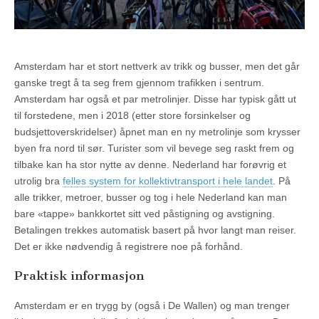
Amsterdam har et stort nettverk av trikk og busser, men det går
ganske tregt å ta seg frem gjennom trafikken i sentrum.
Amsterdam har også et par metrolinjer. Disse har typisk gått ut
til forstedene, men i 2018 (etter store forsinkelser og
budsjettoverskridelser) åpnet man en ny metrolinje som krysser
byen fra nord til sør. Turister som vil bevege seg raskt frem og
tilbake kan ha stor nytte av denne. Nederland har forøvrig et
utrolig bra
felles system for kollektivtransport i hele landet
. På
alle trikker, metroer, busser og tog i hele Nederland kan man
bare «tappe» bankkortet sitt ved påstigning og avstigning.
Betalingen trekkes automatisk basert på hvor langt man reiser.
Det er ikke nødvendig å registrere noe på forhånd.
Praktisk informasjon
Amsterdam er en trygg by (også i De Wallen) og man trenger