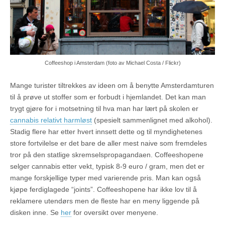
Coffeeshop i Amsterdam (foto av Michael Costa / Flickr)
Mange turister tiltrekkes av ideen om å benytte Amsterdamturen
til å prøve ut stoffer som er forbudt i hjemlandet. Det kan man
trygt gjøre for i motsetning til hva man har lært på skolen er
cannabis relativt harmløst
(spesielt sammenlignet med alkohol).
Stadig flere har etter hvert innsett dette og til myndighetenes
store fortvilelse er det bare de aller mest naive som fremdeles
tror på den statlige skremselspropagandaen. Coffeeshopene
selger cannabis etter vekt, typisk 8-9 euro / gram, men det er
mange forskjellige typer med varierende pris. Man kan også
kjøpe ferdiglagede “joints”. Coffeeshopene har ikke lov til å
reklamere utendørs men de fleste har en meny liggende på
disken inne. Se
her
for oversikt over menyene.