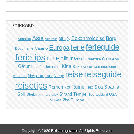
STIKKORD
Asia
Borg
Bokanmeldelse
Amerika
Billigfly
Australia
ferieguide
ferie
Europa
Casino
Buddhisme
ferietips
Fjelltur
Fjell
Gamleby
fotball
Frankrike
Kina
Gåtur
Kirke
Italia
Jorden rundt
kommunisme
Kloster
reise
reiseguide
Nasjonalpark
Museum
Norge
reisetips
Ruiner
Romerriket
Slott
Spania
sex
Spill
Strand
Tempel
Storbritannia
Tog
USA
storby
tyskland
Øst-Europa
Vulkan
Copyright © 2026
Reisemagazinet
. All Rights Reserved.