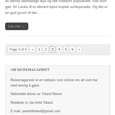
av denne fabelaktige øya og fått voldsom popularitet, noe som
gjør Sri Lanka til et allment kjent tropisk surfeparadis. Og det er
en god grunn til det.…
Les mer →
Page 3 of 6
«
1
2
3
4
5
6
»
OM REISEMAGAZINET
Reisemagazinet er en nettavis som skriver om alt som har
med reising å gjøre.
Nettstedet drives av Teland Reiser.
Redaktør er Jan Arild Teland
E-mail: janarildteland@gmail.com