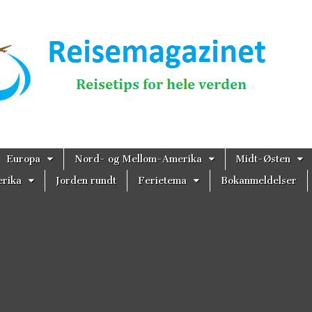
magazinet
Europa
Nord- og Mellom-Amerika
Midt-Østen
rika
Jorden rundt
Ferietema
Bokanmeldelser