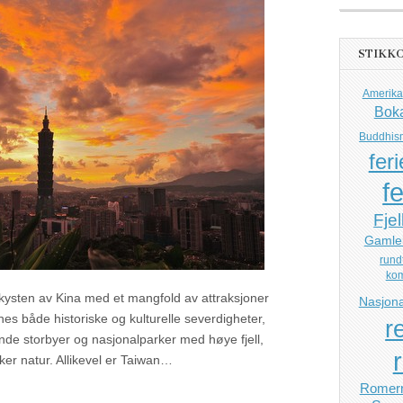
STIKK
Amerika
Bok
Buddhis
feri
fe
Fjel
Gamle
rund
ko
kysten av Kina med et mangfold av attraksjoner
Nasjona
nes både historiske og kulturelle severdigheter,
r
de storbyer og nasjonalparker med høye fjell,
ker natur. Allikevel er Taiwan…
Romerr