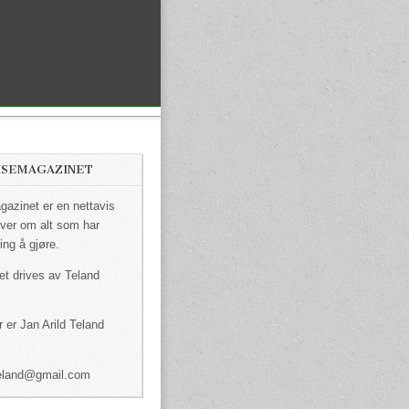
ISEMAGAZINET
azinet er en nettavis
ver om alt som har
ing å gjøre.
et drives av Teland
 er Jan Arild Teland
dteland@gmail.com