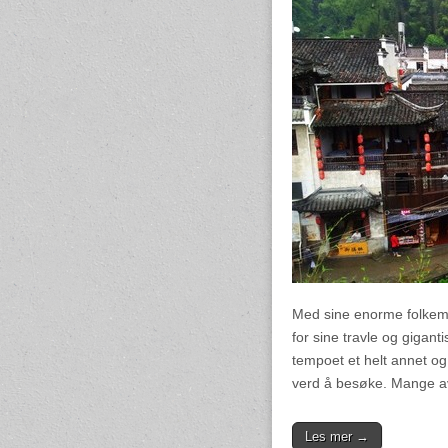
Med sine enorme folkema
for sine travle og gigant
tempoet et helt annet og
verd å besøke. Mange 
Les mer →