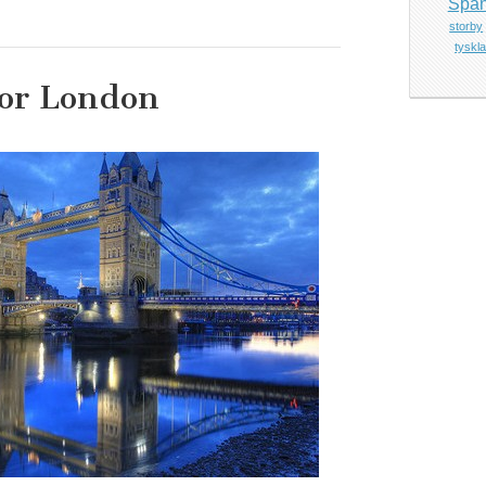
Span
storby
tyskl
for London