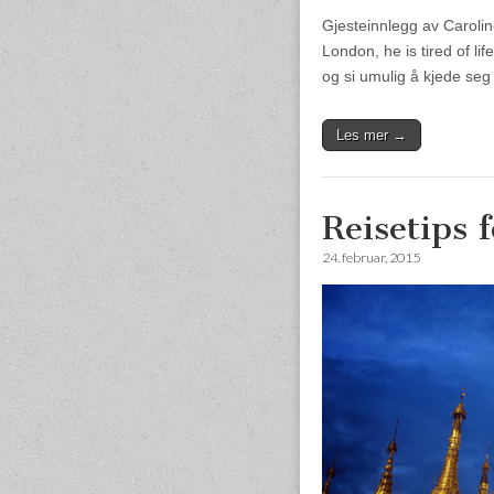
Gjesteinnlegg av Caroli
London, he is tired of li
og si umulig å kjede se
Les mer →
Reisetips
24. februar, 2015