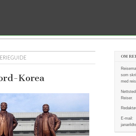
OM RE
ERIEGUIDE
Reisemag
Nord-Korea
som skri
med reis
Nettsted
Reiser.
Redaktør
E-mail:
janaril