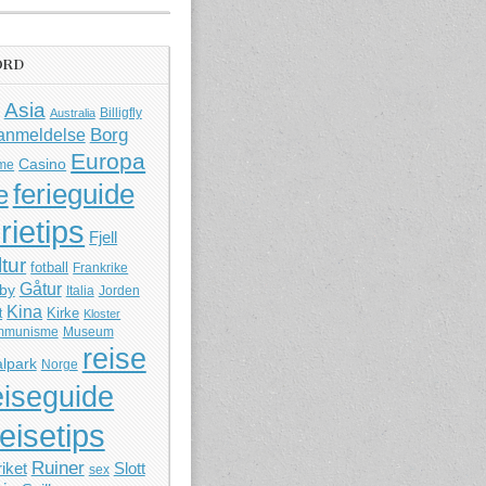
ORD
Asia
Billigfly
Australia
Borg
anmeldelse
Europa
Casino
me
ferieguide
e
rietips
Fjell
ltur
fotball
Frankrike
Gåtur
by
Italia
Jorden
Kina
Kirke
t
Kloster
mmunisme
Museum
reise
lpark
Norge
eiseguide
reisetips
Ruiner
iket
Slott
sex