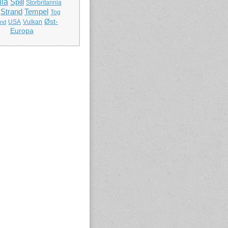
ia
Spill
Storbritannia
Strand
Tempel
Tog
Øst-
USA
Vulkan
and
Europa