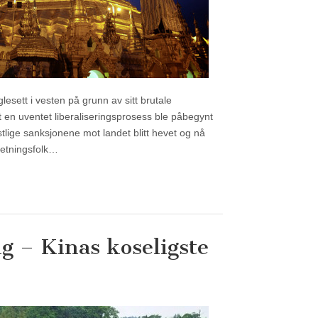
lesett i vesten på grunn av sitt brutale
at en uventet liberaliseringsprosess ble påbegynt
stlige sanksjonene mot landet blitt hevet og nå
retningsfolk…
g – Kinas koseligste