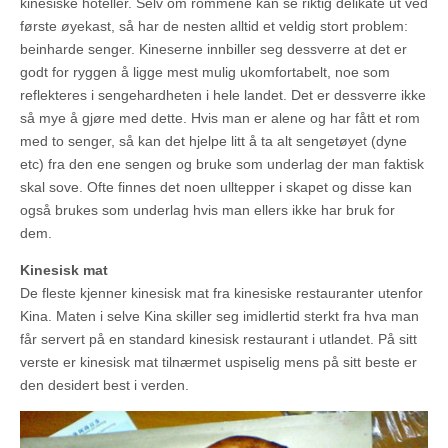
kinesiske hoteller. Selv om rommene kan se riktig delikate ut ved
første øyekast, så har de nesten alltid et veldig stort problem:
beinharde senger. Kineserne innbiller seg dessverre at det er
godt for ryggen å ligge mest mulig ukomfortabelt, noe som
reflekteres i sengehardheten i hele landet. Det er dessverre ikke
så mye å gjøre med dette. Hvis man er alene og har fått et rom
med to senger, så kan det hjelpe litt å ta alt sengetøyet (dyne
etc) fra den ene sengen og bruke som underlag der man faktisk
skal sove. Ofte finnes det noen ulltepper i skapet og disse kan
også brukes som underlag hvis man ellers ikke har bruk for
dem.
Kinesisk mat
De fleste kjenner kinesisk mat fra kinesiske restauranter utenfor
Kina. Maten i selve Kina skiller seg imidlertid sterkt fra hva man
får servert på en standard kinesisk restaurant i utlandet. På sitt
verste er kinesisk mat tilnærmet uspiselig mens på sitt beste er
den desidert best i verden.