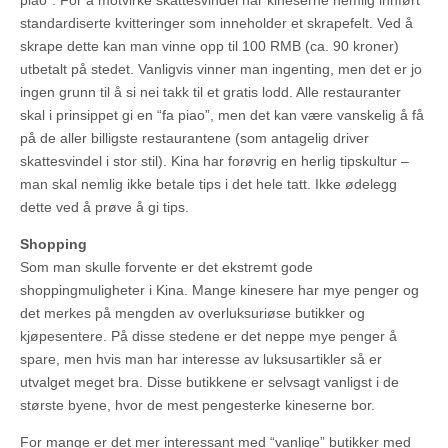
piao”. For å motvirke skattesvindel har kineserne nemlig innført
standardiserte kvitteringer som inneholder et skrapefelt. Ved å
skrape dette kan man vinne opp til 100 RMB (ca. 90 kroner)
utbetalt på stedet. Vanligvis vinner man ingenting, men det er jo
ingen grunn til å si nei takk til et gratis lodd. Alle restauranter
skal i prinsippet gi en “fa piao”, men det kan være vanskelig å få
på de aller billigste restaurantene (som antagelig driver
skattesvindel i stor stil). Kina har forøvrig en herlig tipskultur –
man skal nemlig ikke betale tips i det hele tatt. Ikke ødelegg
dette ved å prøve å gi tips.
Shopping
Som man skulle forvente er det ekstremt gode
shoppingmuligheter i Kina. Mange kinesere har mye penger og
det merkes på mengden av overluksuriøse butikker og
kjøpesentere. På disse stedene er det neppe mye penger å
spare, men hvis man har interesse av luksusartikler så er
utvalget meget bra. Disse butikkene er selvsagt vanligst i de
største byene, hvor de mest pengesterke kineserne bor.
For mange er det mer interessant med “vanlige” butikker med