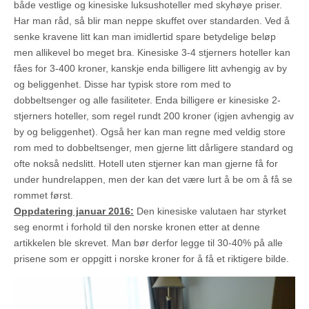
både vestlige og kinesiske luksushoteller med skyhøye priser.
Har man råd, så blir man neppe skuffet over standarden. Ved å
senke kravene litt kan man imidlertid spare betydelige beløp
men allikevel bo meget bra. Kinesiske 3-4 stjerners hoteller kan
fåes for 3-400 kroner, kanskje enda billigere litt avhengig av by
og beliggenhet. Disse har typisk store rom med to
dobbeltsenger og alle fasiliteter. Enda billigere er kinesiske 2-
stjerners hoteller, som regel rundt 200 kroner (igjen avhengig av
by og beliggenhet). Også her kan man regne med veldig store
rom med to dobbeltsenger, men gjerne litt dårligere standard og
ofte nokså nedslitt. Hotell uten stjerner kan man gjerne få for
under hundrelappen, men der kan det være lurt å be om å få se
rommet først.
Oppdatering januar 2016:
Den kinesiske valutaen har styrket
seg enormt i forhold til den norske kronen etter at denne
artikkelen ble skrevet. Man bør derfor legge til 30-40% på alle
prisene som er oppgitt i norske kroner for å få et riktigere bilde.