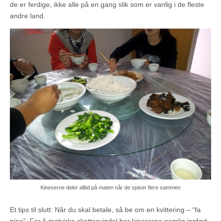
de er ferdige, ikke alle på en gang slik som er vanlig i de fleste
andre land.
Kineserne deler alltid på maten når de spiser flere sammen
Et tips til slutt: Når du skal betale, så be om en kvittering – “fa