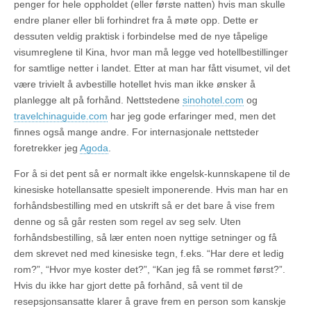
penger for hele oppholdet (eller første natten) hvis man skulle
endre planer eller bli forhindret fra å møte opp. Dette er
dessuten veldig praktisk i forbindelse med de nye tåpelige
visumreglene til Kina, hvor man må legge ved hotellbestillinger
for samtlige netter i landet. Etter at man har fått visumet, vil det
være trivielt å avbestille hotellet hvis man ikke ønsker å
planlegge alt på forhånd. Nettstedene
sinohotel.com
og
travelchinaguide.com
har jeg gode erfaringer med, men det
finnes også mange andre. For internasjonale nettsteder
foretrekker jeg
Agoda
.
For å si det pent så er normalt ikke engelsk-kunnskapene til de
kinesiske hotellansatte spesielt imponerende. Hvis man har en
forhåndsbestilling med en utskrift så er det bare å vise frem
denne og så går resten som regel av seg selv. Uten
forhåndsbestilling, så lær enten noen nyttige setninger og få
dem skrevet ned med kinesiske tegn, f.eks. “Har dere et ledig
rom?”, “Hvor mye koster det?”, “Kan jeg få se rommet først?”.
Hvis du ikke har gjort dette på forhånd, så vent til de
resepsjonsansatte klarer å grave frem en person som kanskje