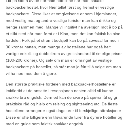
Litt på siden av de normale hotellene har man såkalte
backpackerhostel, hvor klientellet først og fremst er vestlige
backpackere. Disse liker at omgivelsene er som i hjemlandet,
med vestlig mat og andre vestlige turister man kan drikke og
henge sammen med. Mange vil intuitivt ha aversjon mot å bo på
et slikt sted når man først er i Kina, men det kan faktisk ha sine
fordeler. Folk på et stramt budsjett kan bo på sovesal for ned i
30 kroner natten, men mange av hostellene har også helt
vanlige enkelt- og dobbeltrom av grei standard til rimelige priser
(100-200 kroner). Og selv om man er omringet av vestlige
backpackere på hostellet, så står man jo fritt til å velge om man
vil ha noe med dem å gjøre.
Den største praktiske fordelen med backpackerhostellene er
imidlertid at de ansatte i resepsjonen nesten alltid vil kunne
snakke bra engelsk. Dermed kan de svare på spørsmål og gi
praktiske råd og hjelp om reising og sightseeing etc. De fleste
hostellene arrangerer også dagsturer til forskjellige attraksjoner.
Disse er ofte billigere enn tilsvarende turer fra dyrere hoteller og
med en guide som faktisk snakker engelsk.