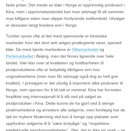
faste priser. Det meste av klær i Norge er opprinnelig produsert i
Kina, men i opprinnelseslandet kan man selvsagt få alt sammen
mye billigere siden man slipper fordyrende mellomledd. Utvalget
er dessuten langt bredere enn i Norge.
Turister synes ofte at det mest spennende er kinesiske
markeder hvor det stort sett selges piratkopierte varer, spesielt
klær. De mest kjente markedene er
Silkemarkedet
og
Perlemarkedet
i Beijing, men det finnes lignende over hele
landet. Vær klar over at kvaliteten og holdbarheten til
piratproduktene ofte er betydelig dårligere enn hos
originalmerkene (men man får selvsagt også ting av helt grei
kvalitet). I prinsippet er det ulovlig å importere slike piratvarer til
Norge, men sjansen for å bli tatt er minimal. Kina har forresten
forpliktet seg internasjonalt til å slå ned på salget av
piratprodukter i Kina. Dette kunne de ha gjort ved å stenge
piratmarkedene og arrestere alle selgerne, men foreløpig har de
tatt en mykere tilnærming ved kun å henge opp plakater som
oppfordrer selgerne til å “være lovlydige” og “respektere
intellektuelle eiendomsrettigheter”. (Nei, det er ikke en spøk – se