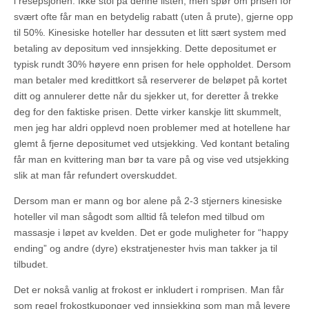
i resepsjonen. Ikke stol på denne listen, men spør om prisen for
svært ofte får man en betydelig rabatt (uten å prute), gjerne opp
til 50%. Kinesiske hoteller har dessuten et litt sært system med
betaling av depositum ved innsjekking. Dette depositumet er
typisk rundt 30% høyere enn prisen for hele oppholdet. Dersom
man betaler med kredittkort så reserverer de beløpet på kortet
ditt og annulerer dette når du sjekker ut, for deretter å trekke
deg for den faktiske prisen. Dette virker kanskje litt skummelt,
men jeg har aldri opplevd noen problemer med at hotellene har
glemt å fjerne depositumet ved utsjekking. Ved kontant betaling
får man en kvittering man bør ta vare på og vise ved utsjekking
slik at man får refundert overskuddet.
Dersom man er mann og bor alene på 2-3 stjerners kinesiske
hoteller vil man sågodt som alltid få telefon med tilbud om
massasje i løpet av kvelden. Det er gode muligheter for “happy
ending” og andre (dyre) ekstratjenester hvis man takker ja til
tilbudet.
Det er nokså vanlig at frokost er inkludert i romprisen. Man får
som regel frokostkuponger ved innsjekking som man må levere