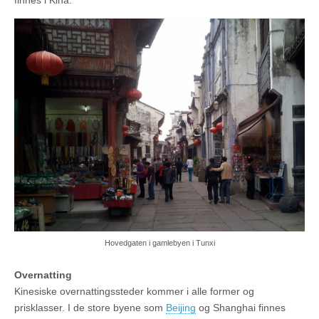
finnes i Kina.
Hovedgaten i gamlebyen i Tunxi
Overnatting
Kinesiske overnattingssteder kommer i alle former og
prisklasser. I de store byene som
Beijing
og Shanghai finnes