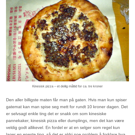
Kinesisk pizza – et deilig måltid for ca. tre kroner
Den aller billigste maten får man på gaten. Hvis man kun spiser
gatemat kan man spise seg mett for rundt 10 kroner dagen. Det
er selvsagt enkle ting det er snakk om som kinesiske
pannekaker, kinesisk pizza eller dumplings, men det kan være
veldig godt allikevel. En fordel er at en selger som regel kun
lager en eneste ting, så det er aldri noe problem å forklare hva