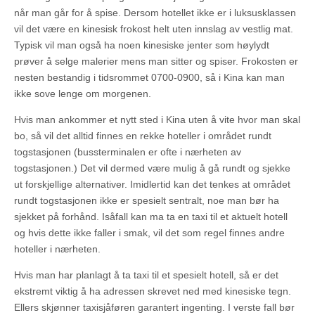
når man går for å spise. Dersom hotellet ikke er i luksusklassen
vil det være en kinesisk frokost helt uten innslag av vestlig mat.
Typisk vil man også ha noen kinesiske jenter som høylydt
prøver å selge malerier mens man sitter og spiser. Frokosten er
nesten bestandig i tidsrommet 0700-0900, så i Kina kan man
ikke sove lenge om morgenen.
Hvis man ankommer et nytt sted i Kina uten å vite hvor man skal
bo, så vil det alltid finnes en rekke hoteller i området rundt
togstasjonen (bussterminalen er ofte i nærheten av
togstasjonen.) Det vil dermed være mulig å gå rundt og sjekke
ut forskjellige alternativer. Imidlertid kan det tenkes at området
rundt togstasjonen ikke er spesielt sentralt, noe man bør ha
sjekket på forhånd. Isåfall kan ma ta en taxi til et aktuelt hotell
og hvis dette ikke faller i smak, vil det som regel finnes andre
hoteller i nærheten.
Hvis man har planlagt å ta taxi til et spesielt hotell, så er det
ekstremt viktig å ha adressen skrevet ned med kinesiske tegn.
Ellers skjønner taxisjåføren garantert ingenting. I verste fall bør