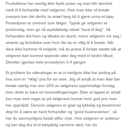
Produktene har nemlig ikke faste priser og man blir dermed
nødt til å forhandle med selgeren. Hvis man ikke vil betale
overpris kan det derfor ta svært lang tid å gjøre unna et kjøp.
Prosedyren er omtrent som følger: Typisk gir selgeren et
prisforslag, men gir så øyeblikkelig rabatt “bare til deg”. Så
forhandles det frem og tilbake en stund, mens selgeren vrir seg i
smerte og fortvilelse over hvor lite du er villig til å betale. Når
dere ikke kommer til enighet, må du prøve å forlate stedet slik at
selgeren kan komme løpende etter deg med et bedre tilbud.
Deretter gjentas hele prosedyren 3-4 ganger.
Et problem for utlendinger er at vi vanligvis ikke har peiling på
hva som er “riktig” pris for en vare. Jeg vil anslå at man ikke bør
betale særlig mer enn 10% av selgerens opprinnelige forslag,
men dette er bare en tommelfingerregel. Etter at kjøpet er avtalt
kan man som regel se på selgerens humør hvor god pris man
har oppnådd. Dersom selgeren er glad og lykkelig og berømmer
deg for å være en hard forhandler og “good businessman”, så
har du sannsynligvis betalt altfor mye. Hvis selgeren er pottesur
og ber deg dra til et betydelig varmere sted, har du