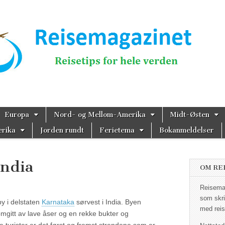
magazinet
Europa
Nord- og Mellom-Amerika
Midt-Østen
rika
Jorden rundt
Ferietema
Bokanmeldelser
India
OM RE
Reisemag
som skri
by i delstaten
Karnataka
sørvest i India. Byen
med reis
omgitt av lave åser og en rekke bukter og