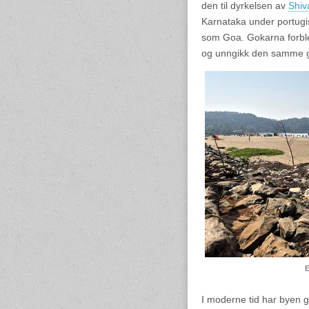
den til dyrkelsen av
Shiv
Karnataka under portugis
som Goa. Gokarna forble i
og unngikk den samme g
E
I moderne tid har byen gr