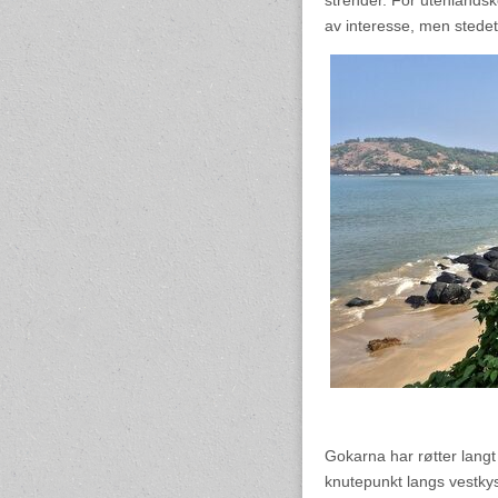
strender. For utenlandsk
av interesse, men stedet 
Gokarna har røtter langt 
knutepunkt langs vestkyst