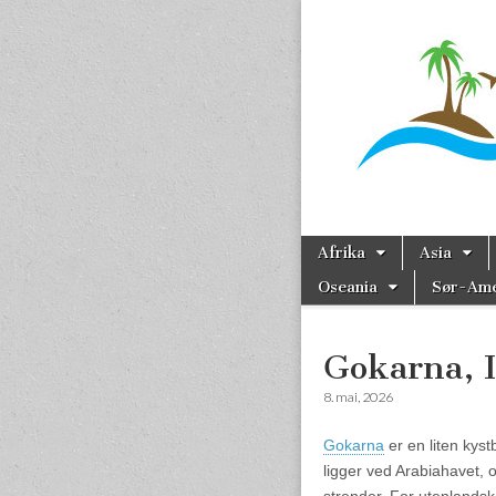
Reise
Skip to content
Afrika
Asia
Main menu
Oseania
Sør-Ame
Sub menu
Gokarna, 
8. mai, 2026
Gokarna
er en liten kyst
ligger ved Arabiahavet, 