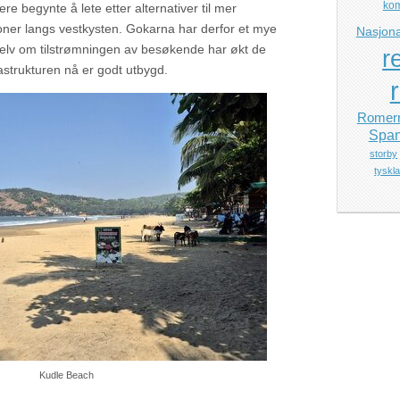
ko
re begynte å lete etter alternativer til mer
oner langs vestkysten. Gokarna har derfor et mye
Nasjona
selv om tilstrømningen av besøkende har økt de
r
frastrukturen nå er godt utbygd.
Romerr
Span
storby
tyskl
Kudle Beach