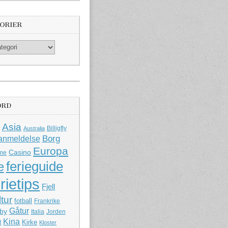
ORIER
ORD
Asia
Billigfly
Australia
Borg
anmeldelse
Europa
Casino
me
ferieguide
e
rietips
Fjell
ltur
fotball
Frankrike
Gåtur
by
Italia
Jorden
Kina
Kirke
t
Kloster