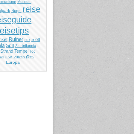
mmunisme
Museum
reise
lpark
Norge
eiseguide
reisetips
Ruiner
iket
Slott
sex
ia
Spill
Storbritannia
Strand
Tempel
Tog
Øst-
USA
Vulkan
and
Europa