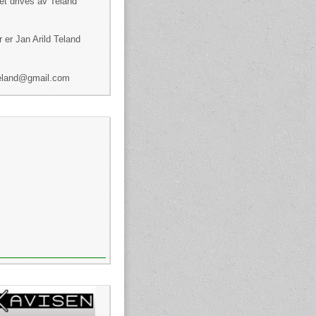
et drives av Teland
 er Jan Arild Teland
dteland@gmail.com