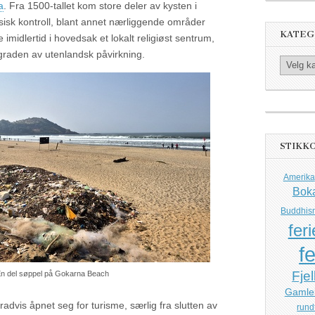
a
. Fra 1500-tallet kom store deler av kysten i
isk kontroll, blant annet nærliggende områder
KATEG
midlertid i hovedsak et lokalt religiøst sentrum,
raden av utenlandsk påvirkning.
Kategorier
STIKK
Amerika
Bok
Buddhis
feri
fe
Fjel
n del søppel på Gokarna Beach
Gamle
advis åpnet seg for turisme, særlig fra slutten av
rund