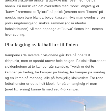
dersom tilskuerne ønsker å uttrykke misnøye med noe på
banen. På norsk kan det oversettes med “hore”. Angivelig er
“kurwa” nærmest et “fyllord” på polsk (omtrent som “liksom” på
norsk), men bare blant arbeiderklassen. Hvis man overhører en
polsk ungdomsgjeng snakke sammen (også utenfor
fotballtribunen), vil man oppdage at “kurwa” flettes inn i nesten
hver setning.
Planlegging av fotballtur til Polen
Kampene i de øverste divisjonene går ikke på noe fast
tidspunkt, men er spredd utover hele helgen. Faktisk tilhører det
sjeldenhetene at to kamper går samtidig. Typisk er det to
kamper på fredag, tre kamper på lørdag, tre kamper på søndag
og en kamp på mandag, alle på forskjellig klokkeslett. For rene
fotballturister er dette helt ideelt, for på en langhelg vil man
(med litt reising) kunne få med seg 4-5 kamper.