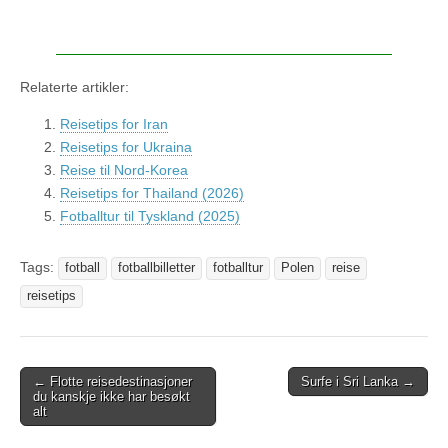
Relaterte artikler:
Reisetips for Iran
Reisetips for Ukraina
Reise til Nord-Korea
Reisetips for Thailand (2026)
Fotballtur til Tyskland (2025)
Tags:
fotball
fotballbilletter
fotballtur
Polen
reise
reisetips
← Flotte reisedestinasjoner
Surfe i Sri Lanka →
Post navigation
du kanskje ikke har besøkt
alt