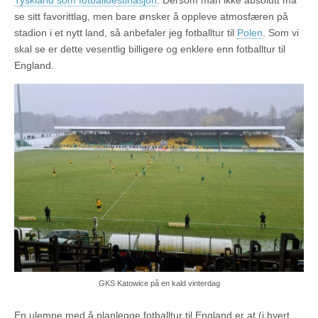
Tyskland som fotballdestinasjon
. Dersom man ikke absolutt må
se sitt favorittlag, men bare ønsker å oppleve atmosfæren på
stadion i et nytt land, så anbefaler jeg fotballtur til
Polen
. Som vi
skal se er dette vesentlig billigere og enklere enn fotballtur til
England.
GKS Katowice på en kald vinterdag
En ulempe med å planlegge fotballtur til England er at (i hvert