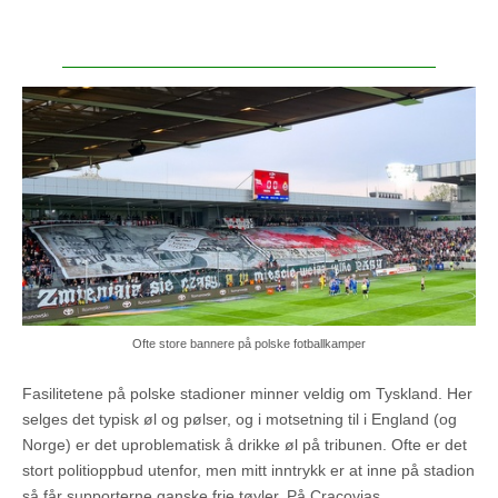
Ofte store bannere på polske fotballkamper
Fasilitetene på polske stadioner minner veldig om Tyskland. Her
selges det typisk øl og pølser, og i motsetning til i England (og
Norge) er det uproblematisk å drikke øl på tribunen. Ofte er det
stort politioppbud utenfor, men mitt inntrykk er at inne på stadion
så får supporterne ganske frie tøyler. På Cracovias