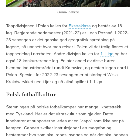
Gornik Zabrze
Toppdivisjonen i Polen kalles for
Ekstraklasa
og består av 18
lag. Regjerende seriemester (2021-22) er Lech Poznań. I 2022-
23 sesongen er det ganske god geografisk spredning på
lagene, så uansett hvor man reiser i Polen vil det trolig finnes et
toppserielag i nærheten. Andre divisjon kalles for
1. Liga
og har
også 18 konkurrerende lag. En stor andel av disse hører
hjemme industriområdet rundt Katowice, og nesten ingen nord i
Polen. Spesielt for 2022-23 sesongen er at storlaget Wisła
Kraków rykket ned i fjor og nå altså spiller i 1. Liga.
Polsk fotballkultur
Stemningen på polske fotballkamper har mange likhetstrekk
med Tyskland. Her er det ultraskultur som gjelder. Dette
innebærer at supporterne ledes av en “capo” som ikke ser på
kampen. Capoen skriker instruksjoner i en megafon og
bestemmer hva som skal ropes, synges og når det skal hoppes