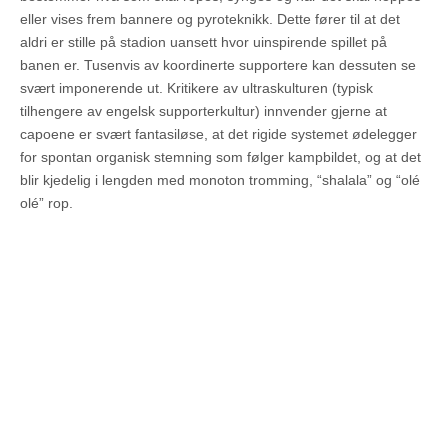
eller vises frem bannere og pyroteknikk. Dette fører til at det
aldri er stille på stadion uansett hvor uinspirende spillet på
banen er. Tusenvis av koordinerte supportere kan dessuten se
svært imponerende ut. Kritikere av ultraskulturen (typisk
tilhengere av engelsk supporterkultur) innvender gjerne at
capoene er svært fantasiløse, at det rigide systemet ødelegger
for spontan organisk stemning som følger kampbildet, og at det
blir kjedelig i lengden med monoton tromming, “shalala” og “ol
é
ol
é
” rop.