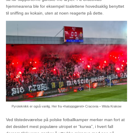
hjemmearena ble for eksempel toalettene hovedsaklig benyttet
til sniffing av kokain, uten at noen reagerte på dette.
Pyroteknikk er også vanlig. Her fra «hatoppgjøret» Cracovia – Wisla Krakow
Ved tilstedeværelse på polske fotballkamper merker man fort at
det desidert mest populære utropet er “kurwa”, i hvert fall