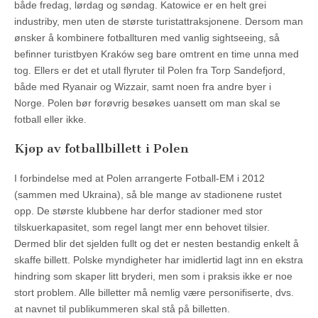
både fredag, lørdag og søndag. Katowice er en helt grei
industriby, men uten de største turistattraksjonene. Dersom man
ønsker å kombinere fotballturen med vanlig sightseeing, så
befinner turistbyen Kraków seg bare omtrent en time unna med
tog. Ellers er det et utall flyruter til Polen fra Torp Sandefjord,
både med Ryanair og Wizzair, samt noen fra andre byer i
Norge. Polen bør forøvrig besøkes uansett om man skal se
fotball eller ikke.
Kjøp av fotballbillett i Polen
I forbindelse med at Polen arrangerte Fotball-EM i 2012
(sammen med Ukraina), så ble mange av stadionene rustet
opp. De største klubbene har derfor stadioner med stor
tilskuerkapasitet, som regel langt mer enn behovet tilsier.
Dermed blir det sjelden fullt og det er nesten bestandig enkelt å
skaffe billett. Polske myndigheter har imidlertid lagt inn en ekstra
hindring som skaper litt bryderi, men som i praksis ikke er noe
stort problem. Alle billetter må nemlig være personifiserte, dvs.
at navnet til publikummeren skal stå på billetten.