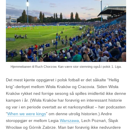
Hjemmebanen til Ruch Chorzow. Kan være stor stemning også i polsk 1. Liga.
Det mest kjente oppgjøret i polsk fotball er det såkalte “Hellig
krig”-derbyet mellom Wisła Kraków og Cracovia. Siden Wisła
Kraków rykket ned forrige sesong så spilles imidlertid ikke denne
kampen i år. (Wisła Kraków har forøvrig en interessant historie
og var i en periode overtatt av et narkosyndikat – hør podcasten
“
When we were kings
” om denne utrolig historien.) Andre
storoppgjør er mellom Legia
Warszawa
, Lech Poznań, Śląsk
Wrocław og Górnik Zabrze. Man bør forøvrig ikke nedvurdere