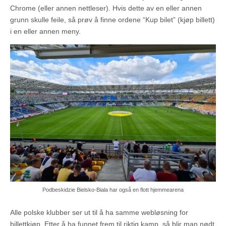
Chrome (eller annen nettleser). Hvis dette av en eller annen
grunn skulle feile, så prøv å finne ordene “Kup bilet” (kjøp billett)
i en eller annen meny.
Podbeskidzie Bielsko-Biala har også en flott hjemmearena
Alle polske klubber ser ut til å ha samme webløsning for
billettkjøp. Etter å ha funnet frem til riktig kamp, så blir man nødt