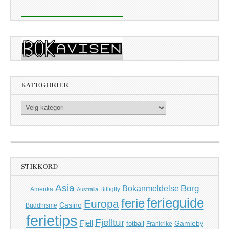
KATEGORIER
Kategorier
STIKKORD
Asia
Borg
Bokanmeldelse
Amerika
Billigfly
Australia
ferieguide
ferie
Europa
Casino
Buddhisme
ferietips
Fjelltur
Fjell
Gamleby
fotball
Frankrike