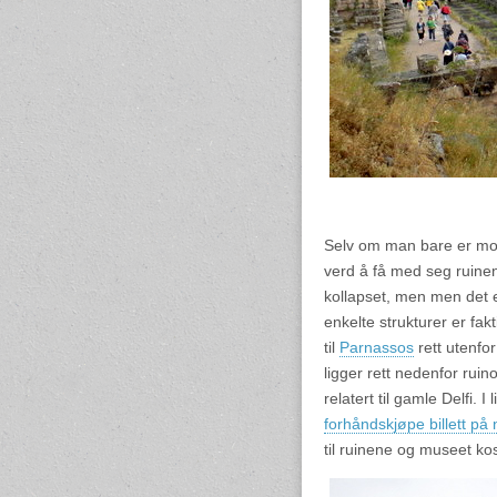
Selv om man bare er mode
verd å få med seg ruinene
kollapset, men men det e
enkelte strukturer er fak
til
Parnassos
rett utenf
ligger rett nedenfor rui
relatert til gamle Delfi. I
forhåndskjøpe billett på 
til ruinene og museet kos