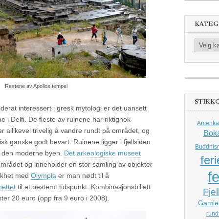
KATEG
Kategorier
Restene av Apollos tempel
STIKK
rat interessert i gresk mytologi er det uansett
 i Delfi. De fleste av ruinene har riktignok
Amerika
r allikevel trivelig å vandre rundt på området, og
Bok
tisk ganske godt bevart. Ruinene ligger i fjellsiden
Buddhis
or den moderne byen.
Det arkeologiske museet
feri
nområdet og inneholder en stor samling av objekter
fe
 likhet med
Olympia
er man nødt til å
nettet
til et bestemt tidspunkt. Kombinasjonsbillett
Fjel
ter 20 euro (opp fra 9 euro i 2008).
Gamle
rund