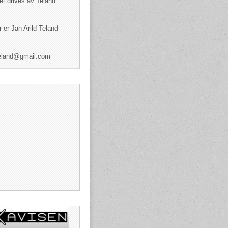
et drives av Teland
 er Jan Arild Teland
dteland@gmail.com