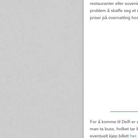
restauranter eller suveni
problem å skaffe seg et re
priser på overnatting ho
For å komme til Delfi er d
man ta buss, hvilket tar l
eventuelt kjøp billett
her