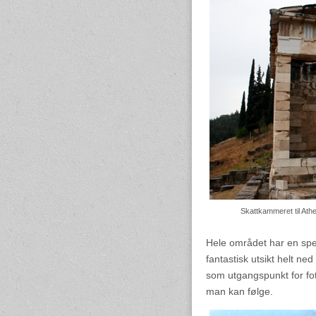
Skattkammeret til Athe
Hele området har en spe
fantastisk utsikt helt ne
som utgangspunkt for fott
man kan følge.