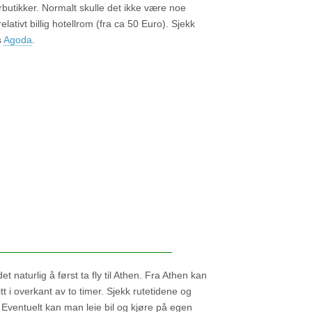
rbutikker. Normalt skulle det ikke være noe
lativt billig hotellrom (fra ca 50 Euro). Sjekk
s
Agoda
.
et naturlig å først ta fly til Athen. Fra Athen kan
itt i overkant av to timer. Sjekk rutetidene og
. Eventuelt kan man leie bil og kjøre på egen