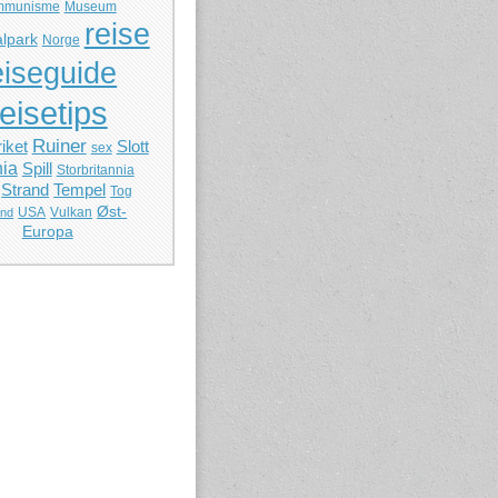
mmunisme
Museum
reise
lpark
Norge
eiseguide
reisetips
Ruiner
iket
Slott
sex
ia
Spill
Storbritannia
Strand
Tempel
Tog
Øst-
USA
Vulkan
and
Europa