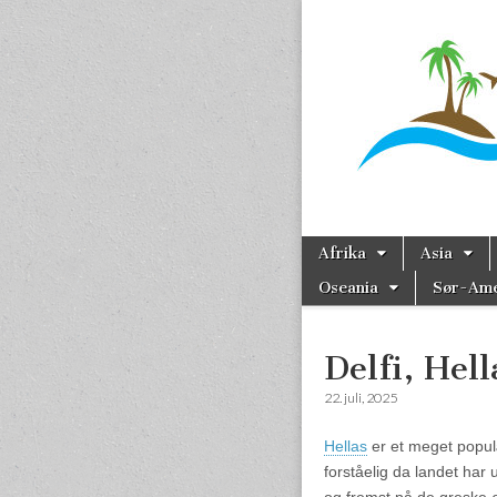
Reise
Skip to content
Afrika
Asia
Main menu
Oseania
Sør-Ame
Sub menu
Delfi, Hel
22. juli, 2025
Hellas
er et meget populæ
forståelig da landet har 