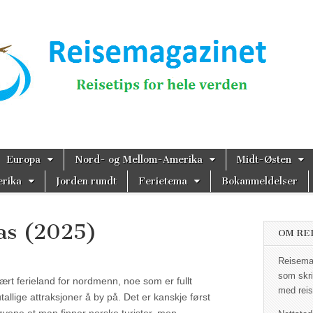
magazinet
Europa
Nord- og Mellom-Amerika
Midt-Østen
rika
Jorden rundt
Ferietema
Bokanmeldelser
las (2025)
OM RE
Reisemag
som skri
rt ferieland for nordmenn, noe som er fullt
med reis
utallige attraksjoner å by på. Det er kanskje først