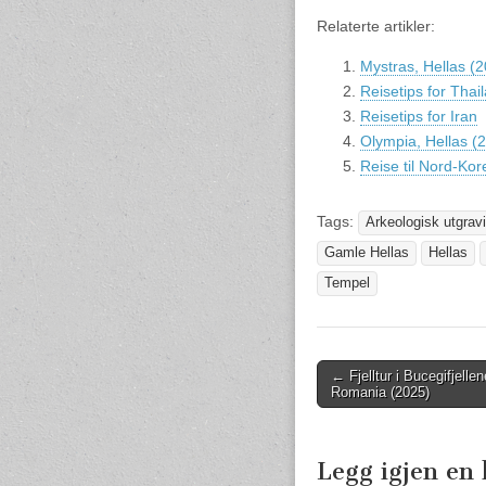
Relaterte artikler:
Mystras, Hellas (
Reisetips for Thai
Reisetips for Iran
Olympia, Hellas (
Reise til Nord-Kor
Tags:
Arkeologisk utgrav
Gamle Hellas
Hellas
Tempel
← Fjelltur i Bucegifjellen
Post navigation
Romania (2025)
Legg igjen e