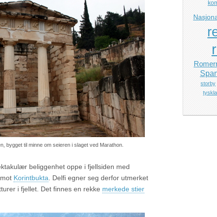
ko
Nasjona
r
Romerr
Span
storby
tyskl
n, bygget til minne om seieren i slaget ved Marathon.
ktakulær beliggenhet oppe i fjellsiden med
d mot
Korintbukta
. Delfi egner seg derfor utmerket
urer i fjellet. Det finnes en rekke
merkede stier