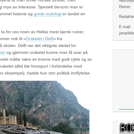
yene at man finner norske turister, men
Nettsted
ig mye av interesse. Spesielt dersom man er
Reiser.
 gammel historie og
gresk mytologi
er landet en
Redaktør
E-mail:
i ta for oss noen av Hellas mest kjente ruiner,
janaril
enner nok til «
Orakelet i Delfi
» fra
 skolen. Delfi var det viktigste stedet for
lon
og gjennom orakelet kunne man få svar på
akelet måtte være en kvinne med godt rykte og av
kelet alltid ble forespurt i forbindelse med
for eksempel), hadde hun stor politisk innflytelse.