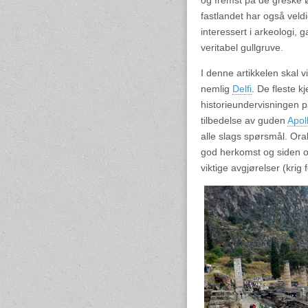
og fremst på de greske ø
fastlandet har også veld
interessert i arkeologi,
veritabel gullgruve.
I denne artikkelen skal v
nemlig
Delfi
. De fleste kj
historieundervisningen på
tilbedelse av guden
Apol
alle slags spørsmål. Or
god herkomst og siden ora
viktige avgjørelser (krig 