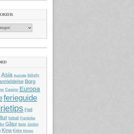
ORIER
ORD
Asia
Billigfly
Australia
Borg
anmeldelse
Europa
Casino
me
ferieguide
e
rietips
Fjell
ltur
fotball
Frankrike
Gåtur
by
Italia
Jorden
Kina
Kirke
t
Kloster