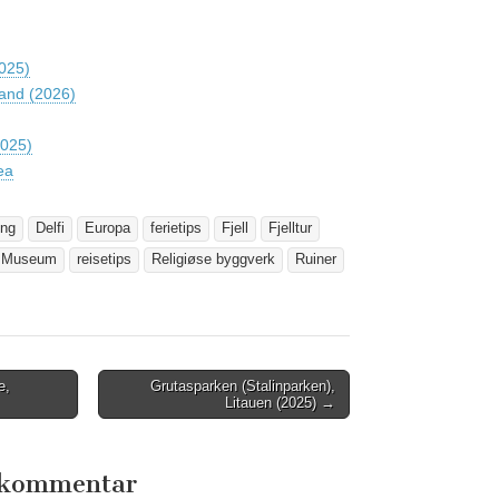
2025)
land (2026)
2025)
ea
ing
Delfi
Europa
ferietips
Fjell
Fjelltur
Museum
reisetips
Religiøse byggverk
Ruiner
e,
Grutasparken (Stalinparken),
Litauen (2025) →
n kommentar