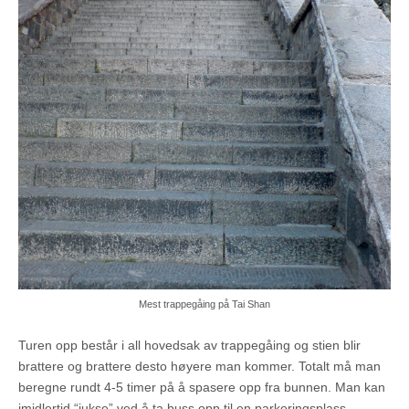
Mest trappegåing på Tai Shan
Turen opp består i all hovedsak av trappegåing og stien blir
brattere og brattere desto høyere man kommer. Totalt må man
beregne rundt 4-5 timer på å spasere opp fra bunnen. Man kan
imidlertid “jukse” ved å ta buss opp til en parkeringsplass