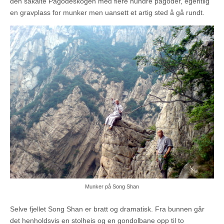
den såkalte Pagodeskogen med flere hundre pagoder, egentlig
en gravplass for munker men uansett et artig sted å gå rundt.
Munker på Song Shan
Selve fjellet Song Shan er bratt og dramatisk. Fra bunnen går
det henholdsvis en stolheis og en gondolbane opp til to