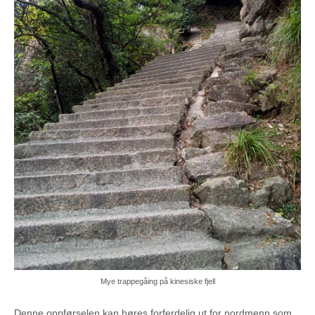
Mye trappegåing på kinesiske fjell
Denne oppførselen kan høres forferdelig ut for nordmenn som