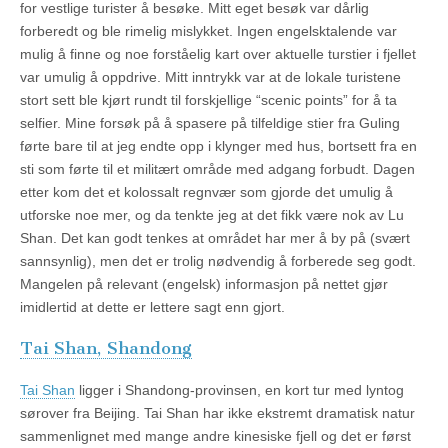
for vestlige turister å besøke. Mitt eget besøk var dårlig
forberedt og ble rimelig mislykket. Ingen engelsktalende var
mulig å finne og noe forståelig kart over aktuelle turstier i fjellet
var umulig å oppdrive. Mitt inntrykk var at de lokale turistene
stort sett ble kjørt rundt til forskjellige “scenic points” for å ta
selfier. Mine forsøk på å spasere på tilfeldige stier fra Guling
førte bare til at jeg endte opp i klynger med hus, bortsett fra en
sti som førte til et militært område med adgang forbudt. Dagen
etter kom det et kolossalt regnvær som gjorde det umulig å
utforske noe mer, og da tenkte jeg at det fikk være nok av Lu
Shan. Det kan godt tenkes at området har mer å by på (svært
sannsynlig), men det er trolig nødvendig å forberede seg godt.
Mangelen på relevant (engelsk) informasjon på nettet gjør
imidlertid at dette er lettere sagt enn gjort.
Tai Shan, Shandong
Tai Shan
ligger i Shandong-provinsen, en kort tur med lyntog
sørover fra Beijing. Tai Shan har ikke ekstremt dramatisk natur
sammenlignet med mange andre kinesiske fjell og det er først