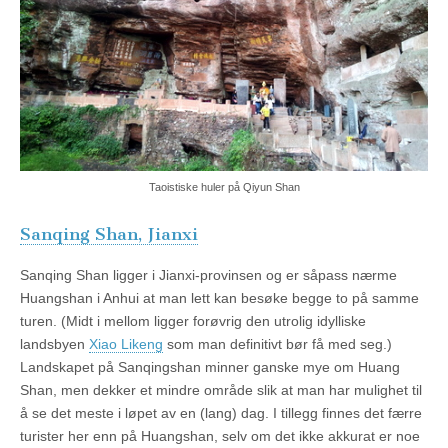
Taoistiske huler på Qiyun Shan
Sanqing Shan, Jianxi
Sanqing Shan ligger i Jianxi-provinsen og er såpass nærme
Huangshan i Anhui at man lett kan besøke begge to på samme
turen. (Midt i mellom ligger forøvrig den utrolig idylliske
landsbyen
Xiao Likeng
som man definitivt bør få med seg.)
Landskapet på Sanqingshan minner ganske mye om Huang
Shan, men dekker et mindre område slik at man har mulighet til
å se det meste i løpet av en (lang) dag. I tillegg finnes det færre
turister her enn på Huangshan, selv om det ikke akkurat er noe