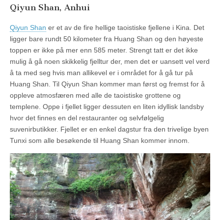
Qiyun Shan, Anhui
Qiyun Shan
er et av de fire hellige taoistiske fjellene i Kina. Det
ligger bare rundt 50 kilometer fra Huang Shan og den høyeste
toppen er ikke på mer enn 585 meter. Strengt tatt er det ikke
mulig å gå noen skikkelig fjelltur der, men det er uansett vel verd
å ta med seg hvis man allikevel er i området for å gå tur på
Huang Shan. Til Qiyun Shan kommer man først og fremst for å
oppleve atmosfæren med alle de taoistiske grottene og
templene. Oppe i fjellet ligger dessuten en liten idyllisk landsby
hvor det finnes en del restauranter og selvfølgelig
suvenirbutikker. Fjellet er en enkel dagstur fra den trivelige byen
Tunxi som alle besøkende til Huang Shan kommer innom.