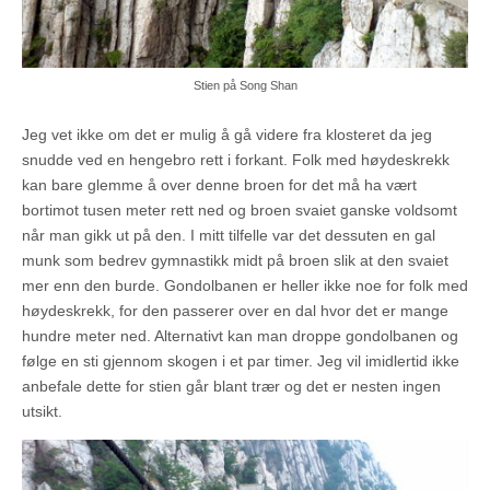
Stien på Song Shan
Jeg vet ikke om det er mulig å gå videre fra klosteret da jeg
snudde ved en hengebro rett i forkant. Folk med høydeskrekk
kan bare glemme å over denne broen for det må ha vært
bortimot tusen meter rett ned og broen svaiet ganske voldsomt
når man gikk ut på den. I mitt tilfelle var det dessuten en gal
munk som bedrev gymnastikk midt på broen slik at den svaiet
mer enn den burde. Gondolbanen er heller ikke noe for folk med
høydeskrekk, for den passerer over en dal hvor det er mange
hundre meter ned. Alternativt kan man droppe gondolbanen og
følge en sti gjennom skogen i et par timer. Jeg vil imidlertid ikke
anbefale dette for stien går blant trær og det er nesten ingen
utsikt.