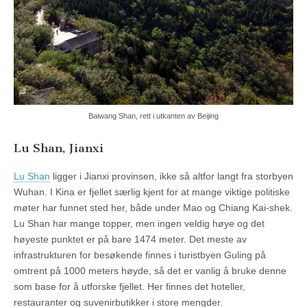
Baiwang Shan, rett i utkanten av Beijing
Lu Shan, Jianxi
Lu Shan
ligger i Jianxi provinsen, ikke så altfor langt fra storbyen
Wuhan. I Kina er fjellet særlig kjent for at mange viktige politiske
møter har funnet sted her, både under Mao og Chiang Kai-shek.
Lu Shan har mange topper, men ingen veldig høye og det
høyeste punktet er på bare 1474 meter. Det meste av
infrastrukturen for besøkende finnes i turistbyen Guling på
omtrent på 1000 meters høyde, så det er vanlig å bruke denne
som base for å utforske fjellet. Her finnes det hoteller,
restauranter og suvenirbutikker i store mengder.