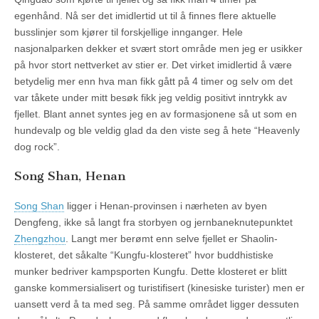
egenhånd. Nå ser det imidlertid ut til å finnes flere aktuelle
busslinjer som kjører til forskjellige innganger. Hele
nasjonalparken dekker et svært stort område men jeg er usikker
på hvor stort nettverket av stier er. Det virket imidlertid å være
betydelig mer enn hva man fikk gått på 4 timer og selv om det
var tåkete under mitt besøk fikk jeg veldig positivt inntrykk av
fjellet. Blant annet syntes jeg en av formasjonene så ut som en
hundevalp og ble veldig glad da den viste seg å hete “Heavenly
dog rock”.
Song Shan, Henan
Song Shan
ligger i Henan-provinsen i nærheten av byen
Dengfeng, ikke så langt fra storbyen og jernbaneknutepunktet
Zhengzhou
. Langt mer berømt enn selve fjellet er Shaolin-
klosteret, det såkalte “Kungfu-klosteret” hvor buddhistiske
munker bedriver kampsporten Kungfu. Dette klosteret er blitt
ganske kommersialisert og turistifisert (kinesiske turister) men er
uansett verd å ta med seg. På samme området ligger dessuten