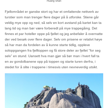
Huang Shan
Fjellområdet er ganske stort og har et omfattende nettverk av
turstier som man trenger flere dager på å utforske. Stiene går
veldig mye opp og ned, så selv en kort avstand på kartet kan ta
lang tid og man bør være forberedt på mye trappegåing. Det
finnes et par hoteller oppe på fjellet og jeg anbefaler å overnatte
der ved besøk over flere dager. Selv om prisene er relativt høye
så har man da fordelen av å kunne starte tidlig, oppleve
soloppgangen fra fjelltoppen og få store deler av fjellet “for seg
selv” en stund. Uansett hva man gjør så bør man i hvert fall ta
en av gondolbanene opp på toppen og starte turen derfra, i
stedet for å slite i trappene i timesvis uten nevneverdig utsikt.