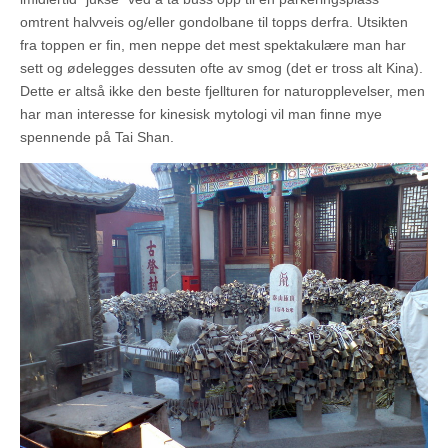
omtrent halvveis og/eller gondolbane til topps derfra. Utsikten
fra toppen er fin, men neppe det mest spektakulære man har
sett og ødelegges dessuten ofte av smog (det er tross alt Kina).
Dette er altså ikke den beste fjellturen for naturopplevelser, men
har man interesse for kinesisk mytologi vil man finne mye
spennende på Tai Shan.