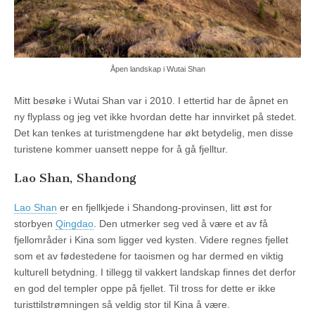
Åpen landskap i Wutai Shan
Mitt besøke i Wutai Shan var i 2010. I ettertid har de åpnet en
ny flyplass og jeg vet ikke hvordan dette har innvirket på stedet.
Det kan tenkes at turistmengdene har økt betydelig, men disse
turistene kommer uansett neppe for å gå fjelltur.
Lao Shan, Shandong
Lao Shan
er en fjellkjede i Shandong-provinsen, litt øst for
storbyen
Qingdao
. Den utmerker seg ved å være et av få
fjellområder i Kina som ligger ved kysten. Videre regnes fjellet
som et av fødestedene for taoismen og har dermed en viktig
kulturell betydning. I tillegg til vakkert landskap finnes det derfor
en god del templer oppe på fjellet. Til tross for dette er ikke
turisttilstrømningen så veldig stor til Kina å være.