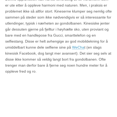
er ute etter å oppleve harmoni med naturen. Men, i praksis er
problemet ikke så altfor stort. Kineserne klumper seg nemlig ofte
sammen på steder som ikke nødvendigvis er så interessante for
utlendinger, typisk i nærheten av gondolbanen. Kinesiske jenter
går dessuten gjerne på fjelltur i høyhælte sko, uten proviant og
bare med en handlepose fra Gucci, smarttelefon og en
selfiestang. Disse er helt avhengige av god mobildekning for å
umiddelbart kunne dele selfiene sine på
WeCha
t (en slags
kinesisk Facebook, dog langt mer avansert). Det sier seg selv at
disse ikke kommer så veldig langt bort fra gondolbanen. Ofte
trenger man derfor bare å fjerne seg noen hundre meter for å
oppleve fred og ro.