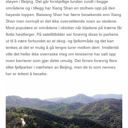
støyen i Beijing. Det går forskjellige turstier rundt i begge
områdene og i tillegg har Xiang Shan en stolheis opp på den
høyeste toppen. Baiwang Shan har færre besøkende enn Xiang
Shan men normalt er det ikke overveldende noen av stedene.
Mest populære er områdene i oktober når bladene på trærne får
flotte høstfarger. På satellittbilder ser forøvrig disse to parkene
ut til å være forbundet av et skog- og fjellområde og det kan
tenkes at det er mulig å gå lengre turer mellom dem. Imidlertid
ville det heller ikke overraske meg om kineserne har satt opp
noen barrierer som gjør dette umulig. Det finnes forøvrig flere
slike fjellparker i nærheten av Beijing, men de to som nevnes
her er lettest å besøke.