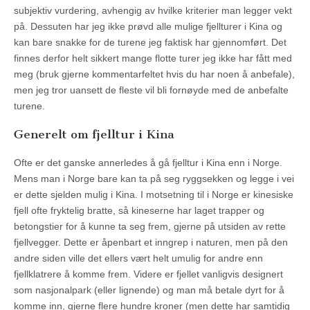
subjektiv vurdering, avhengig av hvilke kriterier man legger vekt
på. Dessuten har jeg ikke prøvd alle mulige fjellturer i Kina og
kan bare snakke for de turene jeg faktisk har gjennomført. Det
finnes derfor helt sikkert mange flotte turer jeg ikke har fått med
meg (bruk gjerne kommentarfeltet hvis du har noen å anbefale),
men jeg tror uansett de fleste vil bli fornøyde med de anbefalte
turene.
Generelt om fjelltur i Kina
Ofte er det ganske annerledes å gå fjelltur i Kina enn i Norge.
Mens man i Norge bare kan ta på seg ryggsekken og legge i vei
er dette sjelden mulig i Kina. I motsetning til i Norge er kinesiske
fjell ofte fryktelig bratte, så kineserne har laget trapper og
betongstier for å kunne ta seg frem, gjerne på utsiden av rette
fjellvegger. Dette er åpenbart et inngrep i naturen, men på den
andre siden ville det ellers vært helt umulig for andre enn
fjellklatrere å komme frem. Videre er fjellet vanligvis designert
som nasjonalpark (eller lignende) og man må betale dyrt for å
komme inn, gjerne flere hundre kroner (men dette har samtidig