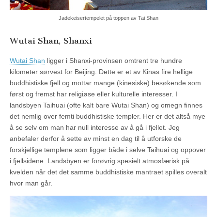
Jadekeisertempelet på toppen av Tai Shan
Wutai Shan, Shanxi
Wutai Shan
ligger i Shanxi-provinsen omtrent tre hundre
kilometer sørvest for Beijing. Dette er et av Kinas fire hellige
buddhistiske fjell og mottar mange (kinesiske) besøkende som
først og fremst har religiøse eller kulturelle interesser. I
landsbyen Taihuai (ofte kalt bare Wutai Shan) og omegn finnes
det nemlig over femti buddhistiske templer. Her er det altså mye
å se selv om man har null interesse av å gå i fjellet. Jeg
anbefaler derfor å sette av minst en dag til å utforske de
forskjellige templene som ligger både i selve Taihuai og oppover
i fjellsidene. Landsbyen er forøvrig spesielt atmosfærisk på
kvelden når det det samme buddhistiske mantraet spilles overalt
hvor man går.