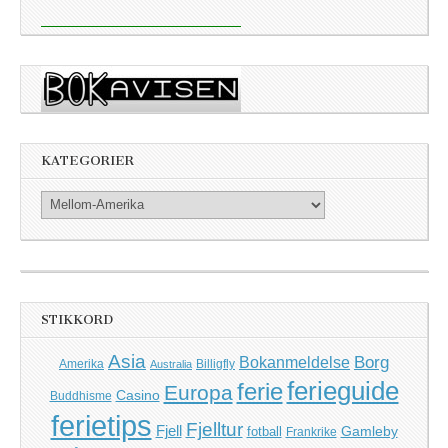
KATEGORIER
Kategorier
STIKKORD
Asia
Borg
Bokanmeldelse
Amerika
Billigfly
Australia
ferieguide
ferie
Europa
Casino
Buddhisme
ferietips
Fjelltur
Fjell
Gamleby
fotball
Frankrike