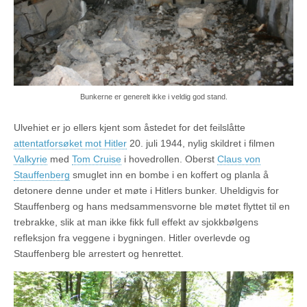
Bunkerne er generelt ikke i veldig god stand.
Ulvehiet er jo ellers kjent som åstedet for det feilslåtte
attentatforsøket mot Hitler
20. juli 1944, nylig skildret i filmen
Valkyrie
med
Tom Cruise
i hovedrollen. Oberst
Claus von
Stauffenberg
smuglet inn en bombe i en koffert og planla å
detonere denne under et møte i Hitlers bunker. Uheldigvis for
Stauffenberg og hans medsammensvorne ble møtet flyttet til en
trebrakke, slik at man ikke fikk full effekt av sjokkbølgens
refleksjon fra veggene i bygningen. Hitler overlevde og
Stauffenberg ble arrestert og henrettet.