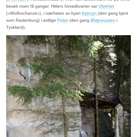
besøk noen få ganger. Hitlers hovedkvarter var
Ulvehiet
(«Wolfsschanze»), i nærheten av byen
Kętrzyn
(den gang kjent
som Rastenburg) i østlige
Polen
(den gang
Østpreussen
i
Tyskland).