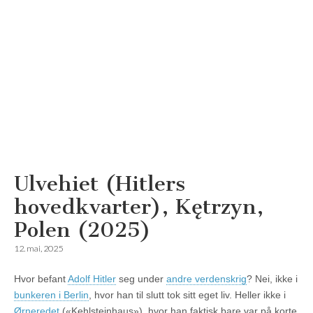
Ulvehiet (Hitlers
Reisemagazinet
hovedkvarter), Kętrzyn,
Polen (2025)
12. mai, 2025
Hvor befant
Adolf Hitler
seg under
andre verdenskrig
? Nei, ikke i
bunkeren i Berlin
, hvor han til slutt tok sitt eget liv. Heller ikke i
Ørneredet
(«Kehlsteinhaus»), hvor han faktisk bare var på korte