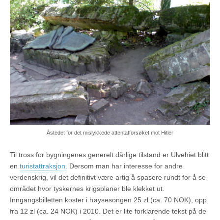
Åstedet for det mislykkede attentatforsøket mot Hitler
Til tross for bygningenes generelt dårlige tilstand er Ulvehiet blitt
en
turistattraksjon
. Dersom man har interesse for andre
verdenskrig, vil det definitivt være artig å spasere rundt for å se
området hvor tyskernes krigsplaner ble klekket ut.
Inngangsbilletten koster i høysesongen 25 zl (ca. 70 NOK), opp
fra 12 zl (ca. 24 NOK) i 2010. Det er lite forklarende tekst på de