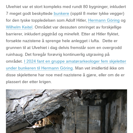
Ulvehiet var et stort kompleks med rundt 80 bygninger, inkludert
7 meget godt beskyttede
bunkere
(opptil 8 meter tykke vegger)
for den tyske toppledelsen som Adolf Hitler,
Hermann Göring
og
Wilhelm Keitel
. Området var dessuten omringet av forskjellige
barrierer, inkludert piggtråd og minefelt. Etter at Hitler flyktet,
forsøkte nazistene å sprenge hele anlegget i lufta. Dette er
grunnen til at Ulvehiet i dag delvis fremstår som en overgrodd
ruinhaug. Det foregår forøvrig kontinuerlig utgraving på
området.
I 2024 fant en gruppe amatørarkeologer fem skjeletter
under bunkeren til Hermann Göring
. Man vet imidlertid ikke om
disse skjelettene har noe med nazistene å gjøre, eller om de er
plassert der etter krigen.