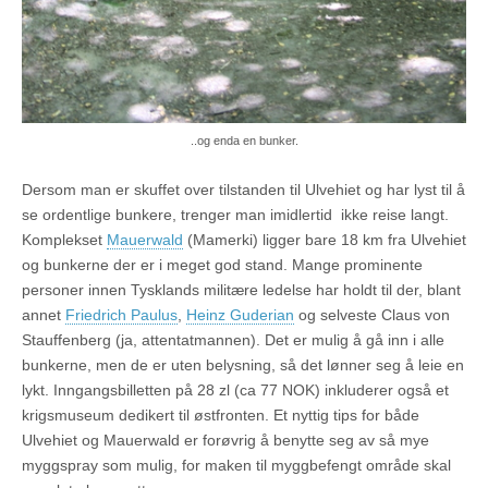
..og enda en bunker.
Dersom man er skuffet over tilstanden til Ulvehiet og har lyst til å
se ordentlige bunkere, trenger man imidlertid ikke reise langt.
Komplekset
Mauerwald
(Mamerki) ligger bare 18 km fra Ulvehiet
og bunkerne der er i meget god stand. Mange prominente
personer innen Tysklands militære ledelse har holdt til der, blant
annet
Friedrich Paulus
,
Heinz Guderian
og selveste Claus von
Stauffenberg (ja, attentatmannen). Det er mulig å gå inn i alle
bunkerne, men de er uten belysning, så det lønner seg å leie en
lykt. Inngangsbilletten på 28 zl (ca 77 NOK) inkluderer også et
krigsmuseum dedikert til østfronten. Et nyttig tips for både
Ulvehiet og Mauerwald er forøvrig å benytte seg av så mye
myggspray som mulig, for maken til myggbefengt område skal