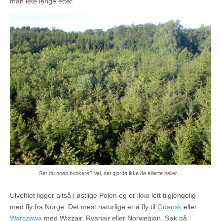
man lete lenge etter.
Ser du noen bunkere? Vel, det gjorde ikke de allierte heller…
Ulvehiet ligger altså i østlige Polen og er ikke lett tilgjengelig
med fly fra Norge. Det mest naturlige er å fly til
Gdansk
eller
Warszawa
med Wizzair, Ryanair eller Norwegian. Søk på