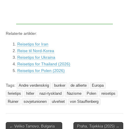
Relaterte artikler:
Reisetips for Iran
Reise til Nord-Korea
Reisetips for Ukraina
Reisetips for Thailand (2026)
Reisetips for Polen (2026)
Tags:
Andre verdenskrig
bunker
de allierte
Europa
ferietips
hitler
nazi-tyskland
Nazisme
Polen
reisetips
Ruiner
sovjetunionen
ulvehiet
von Stauffenberg
← Veliko Tarnovo, Bulgaria
Praha, Tsjekkia (2025) →