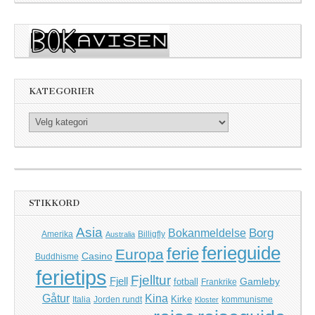
KATEGORIER
Kategorier
STIKKORD
Asia
Borg
Bokanmeldelse
Amerika
Billigfly
Australia
ferieguide
ferie
Europa
Casino
Buddhisme
ferietips
Fjelltur
Fjell
Gamleby
fotball
Frankrike
Kina
Gåtur
Kirke
Italia
Jorden rundt
kommunisme
Kloster