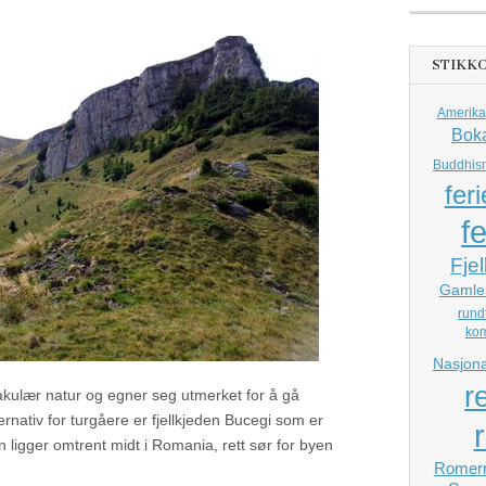
STIKK
Amerika
Bok
Buddhis
feri
fe
Fjel
Gamle
rund
ko
Nasjona
r
ulær natur og egner seg utmerket for å gå
ternativ for turgåere er fjellkjeden Bucegi som er
 ligger omtrent midt i Romania, rett sør for byen
Romerr