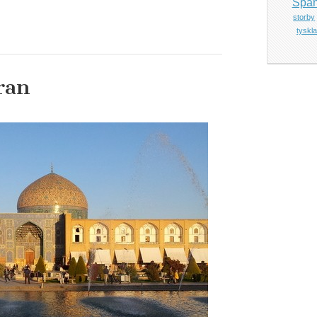
Span
storby
tyskl
ran