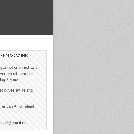
ISEMAGAZINET
azinet er en nettavis
ver om alt som har
ing å gjøre.
et drives av Teland
 er Jan Arild Teland
dteland@gmail.com