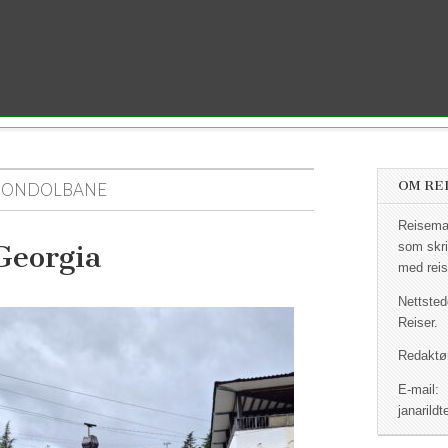
OM RE
GONDOLBANE
Reisemag
Georgia
som skri
med reis
Nettsted
Reiser.
Redaktør
E-mail:
janaril