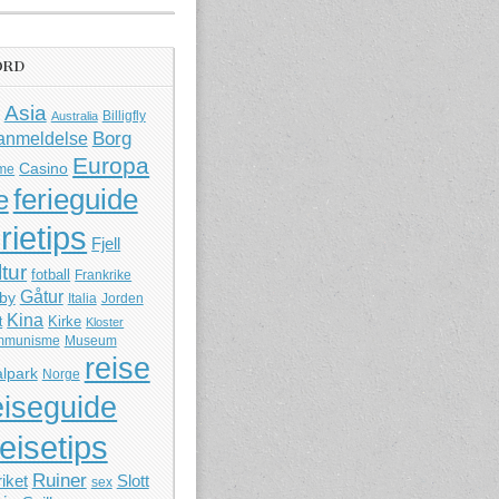
ORD
Asia
Billigfly
Australia
Borg
anmeldelse
Europa
Casino
me
ferieguide
e
rietips
Fjell
ltur
fotball
Frankrike
Gåtur
by
Italia
Jorden
Kina
Kirke
t
Kloster
mmunisme
Museum
reise
lpark
Norge
eiseguide
reisetips
Ruiner
iket
Slott
sex