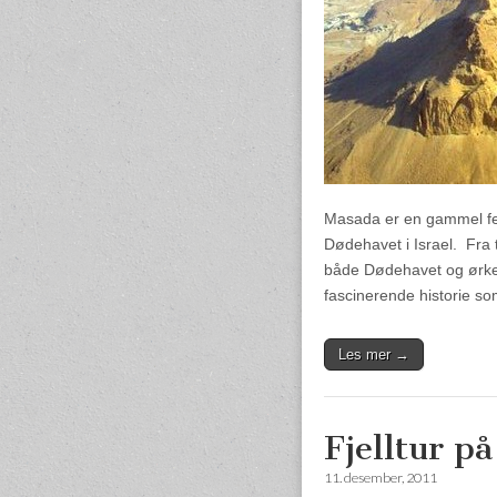
Masada er en gammel fest
Dødehavet i Israel. Fra 
både Dødehavet og ørken
fascinerende historie so
Les mer →
Fjelltur p
11. desember, 2011