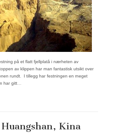
ning på et flatt fjellplatå i nærheten av
toppen av klippen har man fantastisk utsikt over
en rundt. I tillegg har festningen en meget
m har gitt…
å Huangshan, Kina