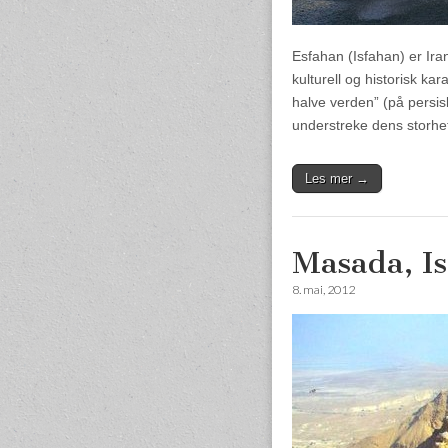
Esfahan (Isfahan) er Iran
kulturell og historisk ka
halve verden” (på persis
understreke dens storh
Les mer →
Masada, Is
8. mai, 2012