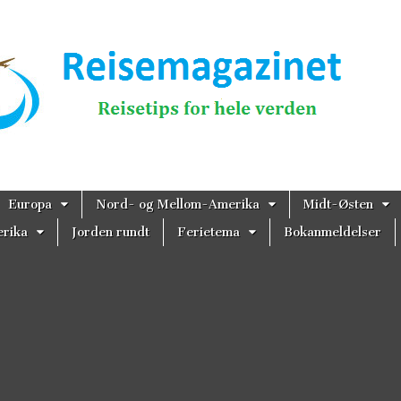
magazinet
Europa
Nord- og Mellom-Amerika
Midt-Østen
rika
Jorden rundt
Ferietema
Bokanmeldelser