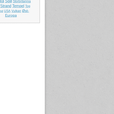
ia
Spill
Storbritannia
Strand
Tempel
Tog
Øst-
USA
Vulkan
and
Europa