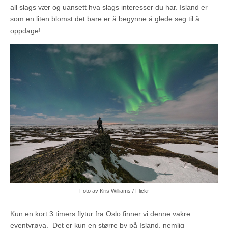
all slags vær og uansett hva slags interesser du har. Island er
som en liten blomst det bare er å begynne å glede seg til å
oppdage!
Foto av Kris Williams / Flickr
Kun en kort 3 timers flytur fra Oslo finner vi denne vakre
eventyrøya. Det er kun en større by på Island, nemlig