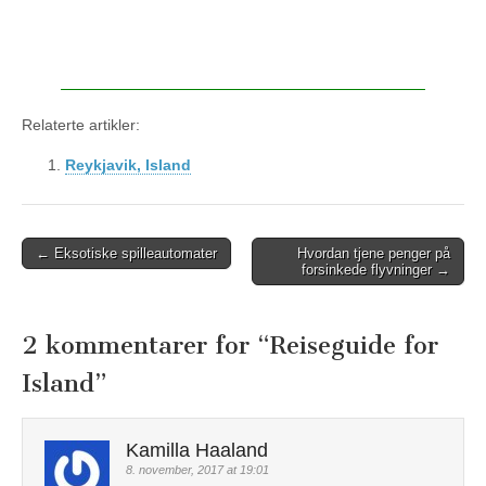
Relaterte artikler:
Reykjavik, Island
← Eksotiske spilleautomater
Hvordan tjene penger på
Post navigation
forsinkede flyvninger →
2 kommentarer for “
Reiseguide for
Island
”
Kamilla Haaland
8. november, 2017 at 19:01