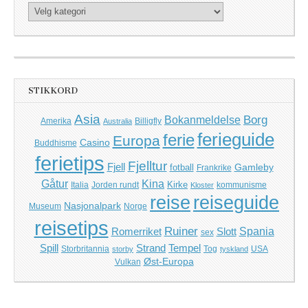
Kategorier
STIKKORD
Asia
Borg
Bokanmeldelse
Amerika
Billigfly
Australia
ferieguide
ferie
Europa
Casino
Buddhisme
ferietips
Fjelltur
Fjell
Gamleby
fotball
Frankrike
Kina
Gåtur
Kirke
Italia
Jorden rundt
kommunisme
Kloster
reise
reiseguide
Nasjonalpark
Museum
Norge
reisetips
Ruiner
Romerriket
Slott
Spania
sex
Spill
Strand
Tempel
Storbritannia
Tog
USA
storby
tyskland
Øst-Europa
Vulkan