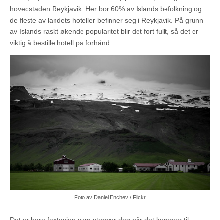
hovedstaden Reykjavik. Her bor 60% av Islands befolkning og
de fleste av landets hoteller befinner seg i Reykjavik. På grunn
av Islands raskt økende popularitet blir det fort fullt, så det er
viktig å bestille hotell på forhånd.
Foto av Daniel Enchev / Flickr
Det er bare fantasien som stopper deg når det kommer til