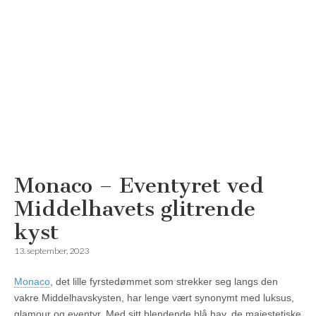
Monaco – Eventyret ved
Reisemagazinet
Middelhavets glitrende
kyst
13. september, 2023
Monaco
, det lille fyrstedømmet som strekker seg langs den
vakre Middelhavskysten, har lenge vært synonymt med luksus,
glamour og eventyr. Med sitt blendende blå hav, de majestetiske