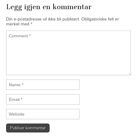
Legg igjen en kommentar
Din e-postadresse vil ikke bli publisert.
Obligatoriske felt er
merket med
*