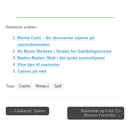
Relaterte artikler:
Monte Carlo – En skinnende stjerne på
casinohimmelen
De Beste Stedene i Verden for Gamblingturisme
Baden-Baden: Midt i det tyske casinohjertet
Våre tips til casinotur
Casino på nett
Tags:
Casino
Monaco
Spill
← Calatayud, Spania
Basketball og Fritid: En
Post navigation
Morsom Feriemiks →