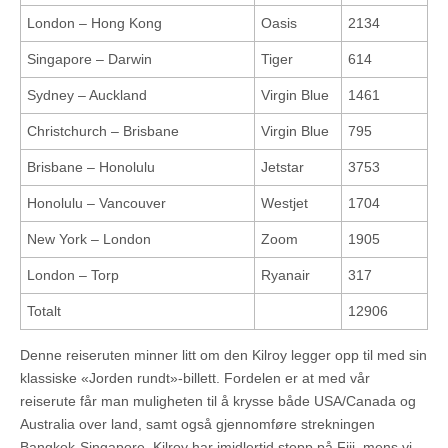
London – Hong Kong
Oasis
2134
Singapore – Darwin
Tiger
614
Sydney – Auckland
Virgin Blue
1461
Christchurch – Brisbane
Virgin Blue
795
Brisbane – Honolulu
Jetstar
3753
Honolulu – Vancouver
Westjet
1704
New York – London
Zoom
1905
London – Torp
Ryanair
317
Totalt
12906
Denne reiseruten minner litt om den Kilroy legger opp til med sin
klassiske «Jorden rundt»-billett. Fordelen er at med vår
reiserute får man muligheten til å krysse både USA/Canada og
Australia over land, samt også gjennomføre strekningen
Bangkok-Singapore. Kilroy har imidlertid stopp på Fiji, mens vi