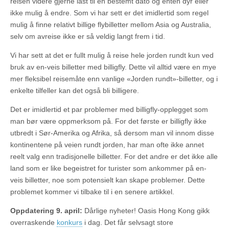
reisen videre gjerne låst til en bestemt dato og enten dyr eller
ikke mulig å endre. Som vi har sett er det imidlertid som regel
mulig å finne relativt billige flybilletter mellom Asia og Australia,
selv om avreise ikke er så veldig langt frem i tid.
Vi har sett at det er fullt mulig å reise hele jorden rundt kun ved
bruk av en-veis billetter med billigfly. Dette vil alltid være en mye
mer fleksibel reisemåte enn vanlige «Jorden rundt»-billetter, og i
enkelte tilfeller kan det også bli billigere.
Det er imidlertid et par problemer med billigfly-opplegget som
man bør være oppmerksom på. For det første er billigfly ikke
utbredt i Sør-Amerika og Afrika, så dersom man vil innom disse
kontinentene på veien rundt jorden, har man ofte ikke annet
reelt valg enn tradisjonelle billetter. For det andre er det ikke alle
land som er like begeistret for turister som ankommer på en-
veis billetter, noe som potensielt kan skape problemer. Dette
problemet kommer vi tilbake til i en senere artikkel.
Oppdatering 9. april:
Dårlige nyheter! Oasis Hong Kong gikk
overraskende
konkurs
i dag. Det får selvsagt store