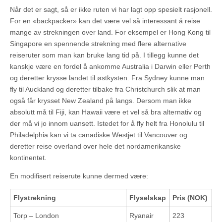
Når det er sagt, så er ikke ruten vi har lagt opp spesielt rasjonell.
For en «backpacker» kan det være vel så interessant å reise
mange av strekningen over land. For eksempel er Hong Kong til
Singapore en spennende strekning med flere alternative
reiseruter som man kan bruke lang tid på. I tillegg kunne det
kanskje være en fordel å ankomme Australia i Darwin eller Perth
og deretter krysse landet til østkysten. Fra Sydney kunne man
fly til Auckland og deretter tilbake fra Christchurch slik at man
også får krysset New Zealand på langs. Dersom man ikke
absolutt må til Fiji, kan Hawaii være et vel så bra alternativ og
der må vi jo innom uansett. Istedet for å fly helt fra Honolulu til
Philadelphia kan vi ta canadiske Westjet til Vancouver og
deretter reise overland over hele det nordamerikanske
kontinentet.
En modifisert reiserute kunne dermed være:
Flystrekning
Flyselskap
Pris (NOK)
Torp – London
Ryanair
223