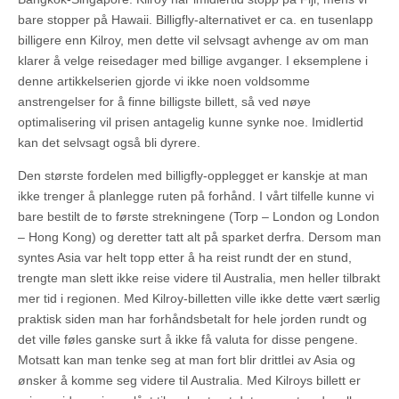
bare stopper på Hawaii. Billigfly-alternativet er ca. en tusenlapp
billigere enn Kilroy, men dette vil selvsagt avhenge av om man
klarer å velge reisedager med billige avganger. I eksemplene i
denne artikkelserien gjorde vi ikke noen voldsomme
anstrengelser for å finne billigste billett, så ved nøye
optimalisering vil prisen antagelig kunne synke noe. Imidlertid
kan det selvsagt også bli dyrere.
Den største fordelen med billigfly-opplegget er kanskje at man
ikke trenger å planlegge ruten på forhånd. I vårt tilfelle kunne vi
bare bestilt de to første strekningene (Torp – London og London
– Hong Kong) og deretter tatt alt på sparket derfra. Dersom man
syntes Asia var helt topp etter å ha reist rundt der en stund,
trengte man slett ikke reise videre til Australia, men heller tilbrakt
mer tid i regionen. Med Kilroy-billetten ville ikke dette vært særlig
praktisk siden man har forhåndsbetalt for hele jorden rundt og
det ville føles ganske surt å ikke få valuta for disse pengene.
Motsatt kan man tenke seg at man fort blir drittlei av Asia og
ønsker å komme seg videre til Australia. Med Kilroys billett er