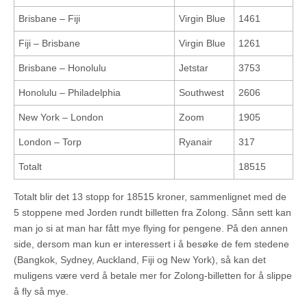
Brisbane – Fiji
Virgin Blue
1461
Fiji – Brisbane
Virgin Blue
1261
Brisbane – Honolulu
Jetstar
3753
Honolulu – Philadelphia
Southwest
2606
New York – London
Zoom
1905
London – Torp
Ryanair
317
Totalt
18515
Totalt blir det 13 stopp for 18515 kroner, sammenlignet med de
5 stoppene med Jorden rundt billetten fra Zolong. Sånn sett kan
man jo si at man har fått mye flying for pengene. På den annen
side, dersom man kun er interessert i å besøke de fem stedene
(Bangkok, Sydney, Auckland, Fiji og New York), så kan det
muligens være verd å betale mer for Zolong-billetten for å slippe
å fly så mye.