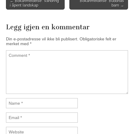
← Bokanmeldelse: Vandring
Bokanmeldelse: Buddhas
Post navigation
i åpent landskap
barn →
Legg igjen en kommentar
Din e-postadresse vil ikke bli publisert.
Obligatoriske felt er
merket med
*