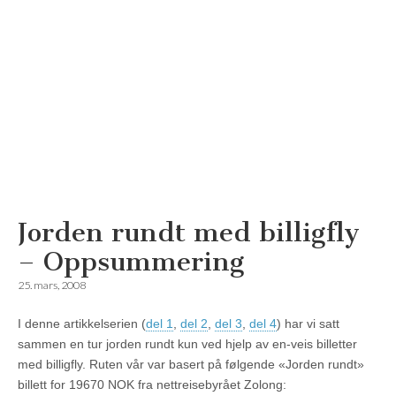
Jorden rundt med billigfly
Reisemagazinet
– Oppsummering
25. mars, 2008
I denne artikkelserien (
del 1
,
del 2
,
del 3
,
del 4
) har vi satt
sammen en tur jorden rundt kun ved hjelp av en-veis billetter
med billigfly. Ruten vår var basert på følgende «Jorden rundt»
billett for 19670 NOK fra nettreisebyrået Zolong: