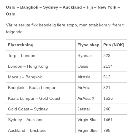
Oslo – Bangkok – Sydney – Auckland – Fiji – New York –
Oslo
Vår reiserute fikk betydelig flere stopp, men totalt kom vi frem til
følgende:
Flystrekning
Flyselskap
Pris (NOK)
Torp – London
Ryanair
223
London – Hong Kong
Oasis
2134
Macau – Bangkok
AirAsia
512
Bangkok – Kuala Lumpur
AirAsia
321
Kuala Lumpur – Gold Coast
AirAsia X
1526
Gold Coast – Sydney
Jetstar
240
Sydney – Auckland
Virgin Blue
1461
Auckland – Brisbane
Virgin Blue
795