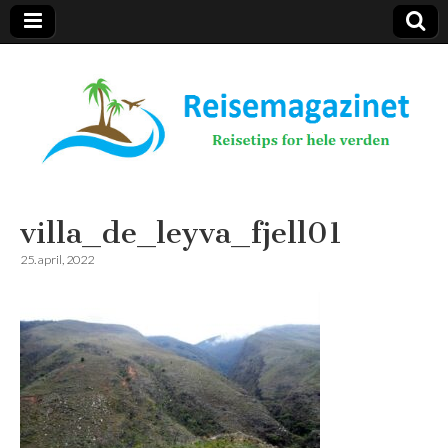
Reisemagazinet
villa_de_leyva_fjell01
25. april, 2022