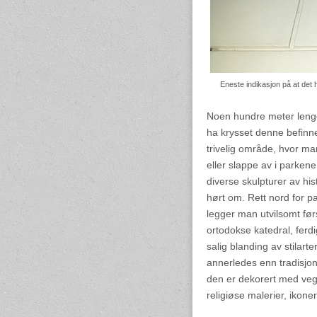
Eneste indikasjon på at det
Noen hundre meter lenge
ha krysset denne befinner
trivelig område, hvor ma
eller slappe av i parkene
diverse skulpturer av h
hørt om. Rett nord for 
legger man utvilsomt før
ortodokse katedral, ferdi
salig blanding av stilarte
annerledes enn tradisjone
den er dekorert med veggm
religiøse malerier, ikone