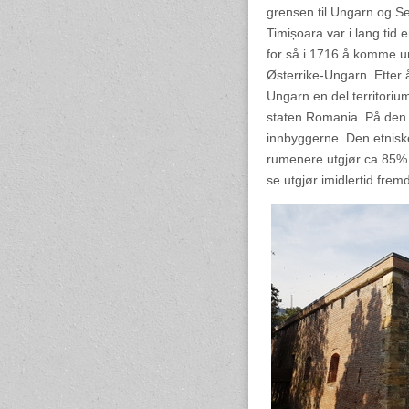
grensen til Ungarn og Ser
Timișoara var i lang tid
for så i 1716 å komme 
Østerrike-Ungarn. Etter å
Ungarn en del territorium
staten Romania. På den 
innbyggerne. Den etnisk
rumenere utgjør ca 85% 
se utgjør imidlertid frem