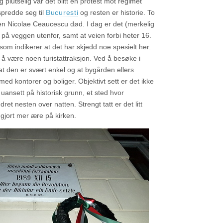
 plutselig var det blitt en protest mot regimet
spredde seg til
Bucuresti
og resten er historie. To
en Nicolae Ceaucescu død. I dag er det (merkelig
 på veggen utenfor, samt at veien forbi heter 16.
m indikerer at det har skjedd noe spesielt her.
il å være noen turistattraksjon. Ved å besøke i
at den er svært enkel og at bygården ellers
ed kontorer og boliger. Objektivt sett er det ikke
ansett på historisk grunn, et sted hvor
ret nesten over natten. Strengt tatt er det litt
 gjort mer ære på kirken.