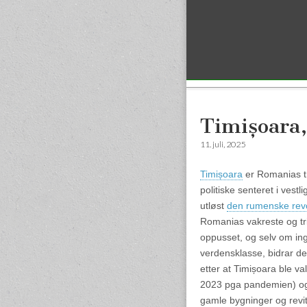
Sub menu
Timișoara
11. juli, 2025
Timișoara
er Romanias tre
politiske senteret i vestl
utløst
den rumenske rev
Romanias vakreste og tri
oppusset, og selv om inge
verdensklasse, bidrar de 
etter at Timișoara ble val
2023 pga pandemien) og d
gamle bygninger og revit