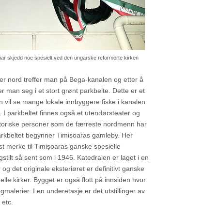
 har skjedd noe spesielt ved den ungarske reformerte kirken
r nord treffer man på Bega-kanalen og etter å
 man seg i et stort grønt parkbelte. Dette er et
n vil se mange lokale innbyggere fiske i kanalen
. I parkbeltet finnes også et utendørsteater og
istoriske personer som de færreste nordmenn har
parkbeltet begynner Timișoaras gamleby. Her
st merke til Timișoaras ganske spesielle
gstilt så sent som i 1946. Katedralen er laget i en
r og det originale eksteriøret er definitivt ganske
lle kirker. Bygget er også flott på innsiden hvor
alerier. I en underetasje er det utstillinger av
r etc.