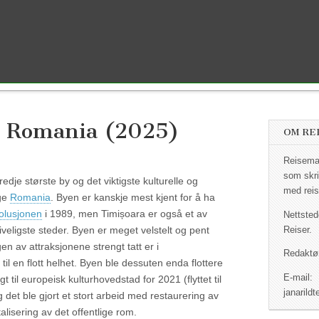
, Romania (2025)
OM RE
Reisemag
som skri
dje største by og det viktigste kulturelle og
med reis
ige
Romania
. Byen er kanskje mest kjent for å ha
olusjonen
i 1989, men Timișoara er også et av
Nettsted
veligste steder. Byen er meget velstelt og pent
Reiser.
n av attraksjonene strengt tatt er i
Redaktør
til en flott helhet. Byen ble dessuten enda flottere
E-mail:
gt til europeisk kulturhovedstad for 2021 (flyttet til
janaril
et ble gjort et stort arbeid med restaurering av
alisering av det offentlige rom.