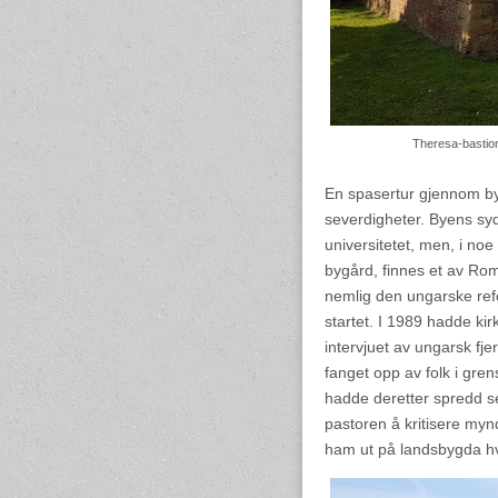
Theresa-bastion
En spasertur gjennom bye
severdigheter. Byens syd
universitetet, men, i no
bygård, finnes et av Roma
nemlig den ungarske ref
startet. I 1989 hadde kir
intervjuet av ungarsk fjer
fanget opp av folk i gre
hadde deretter spredd se
pastoren å kritisere myn
ham ut på landsbygda hv