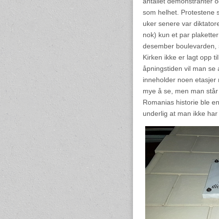
antallet demonstranter og
som helhet. Protestene 
uker senere var diktator
nok) kun et par plaketter
desember boulevarden, so
Kirken ikke er lagt opp t
åpningstiden vil man se 
inneholder noen etasjer m
mye å se, men man står u
Romanias historie ble end
underlig at man ikke har