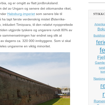
bia, og er omgitt av flatt jordbruksland.
 en del av Ungarn og senere det ottomanske riket,
under
Habsburg-imperiet
som senere ble til
STIKK
 ha tapt første verdenskrig mistet Østerrike-
Amerika
, inkludert Timișoara, til den relativt nyopprettede
Bok
tiden utgjorde tyskere og ungarere rundt 80% av
e sammensetningen har endret seg slik at
Buddhis
feri
av dagens ca. 320 000 innbyggere. Som vi skal
deles ungarerne en viktig minoritet.
fe
Fjel
Gamle
rund
ko
Nasjona
r
Romerr