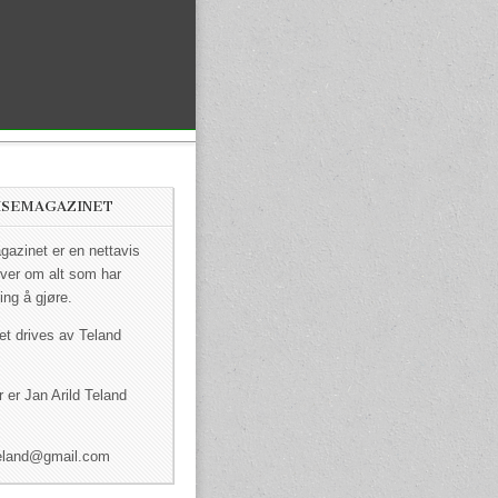
ISEMAGAZINET
azinet er en nettavis
ver om alt som har
ing å gjøre.
et drives av Teland
 er Jan Arild Teland
dteland@gmail.com