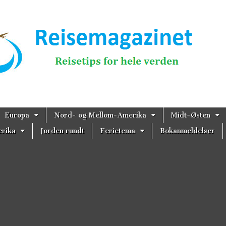
magazinet
Europa
Nord- og Mellom-Amerika
Midt-Østen
rika
Jorden rundt
Ferietema
Bokanmeldelser