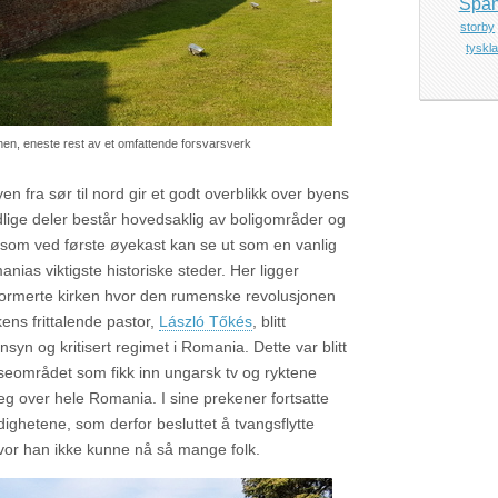
Span
storby
tyskl
en, eneste rest av et omfattende forsvarsverk
n fra sør til nord gir et godt overblikk over byens
lige deler består hovedsaklig av boligområder og
e som ved første øyekast kan se ut som en vanlig
nias viktigste historiske steder. Her ligger
ormerte kirken hvor den rumenske revolusjonen
kens frittalende pastor,
László Tőkés
, blitt
nsyn og kritisert regimet i Romania. Dette var blitt
nseområdet som fikk inn ungarsk tv og ryktene
g over hele Romania. I sine prekener fortsatte
dighetene, som derfor besluttet å tvangsflytte
or han ikke kunne nå så mange folk.