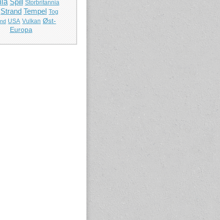
ia
Spill
Storbritannia
Strand
Tempel
Tog
Øst-
USA
Vulkan
and
Europa