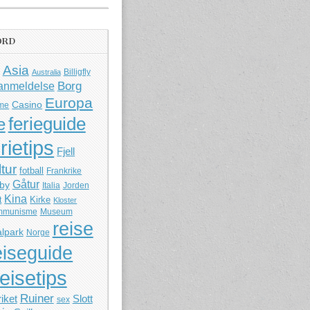
ORD
Asia
Billigfly
Australia
Borg
anmeldelse
Europa
Casino
me
ferieguide
e
rietips
Fjell
ltur
fotball
Frankrike
Gåtur
by
Italia
Jorden
Kina
Kirke
t
Kloster
mmunisme
Museum
reise
lpark
Norge
eiseguide
reisetips
Ruiner
iket
Slott
sex