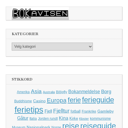
KATEGORIER
Kategorier
STIKKORD
Asia
Borg
Bokanmeldelse
Amerika
Billigfly
Australia
ferieguide
ferie
Europa
Casino
Buddhisme
ferietips
Fjelltur
Fjell
Gamleby
fotball
Frankrike
Kina
Gåtur
Kirke
Italia
Jorden rundt
kommunisme
Kloster
reise
reiseguide
Nasjonalpark
Museum
Norge