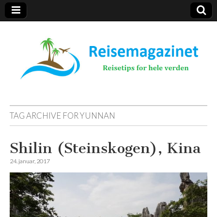
Reisemagazinet
TAG ARCHIVE FOR
YUNNAN
Shilin (Steinskogen), Kina
24. januar, 2017