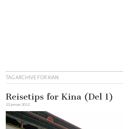
Reisemagazinet
TAG ARCHIVE FOR
XIAN
Reisetips for Kina (Del 1)
23. januar, 2012