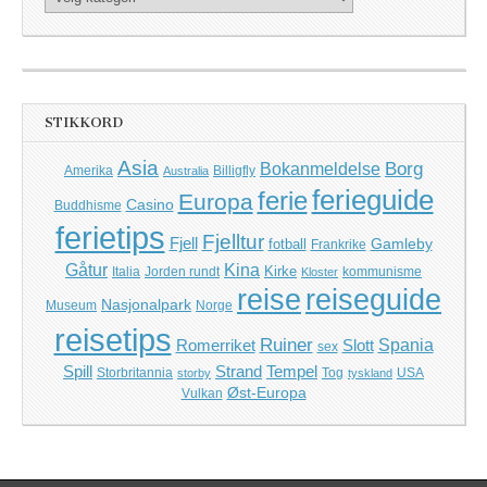
STIKKORD
Asia
Borg
Bokanmeldelse
Amerika
Billigfly
Australia
ferieguide
ferie
Europa
Casino
Buddhisme
ferietips
Fjelltur
Fjell
Gamleby
fotball
Frankrike
Kina
Gåtur
Kirke
Italia
Jorden rundt
kommunisme
Kloster
reise
reiseguide
Nasjonalpark
Museum
Norge
reisetips
Ruiner
Romerriket
Slott
Spania
sex
Spill
Strand
Tempel
Storbritannia
Tog
USA
storby
tyskland
Øst-Europa
Vulkan