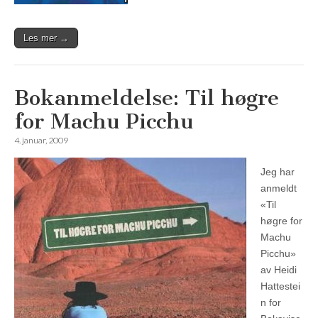
Les mer →
Bokanmeldelse: Til høgre
for Machu Picchu
4. januar, 2009
Jeg har
anmeldt
«Til
høgre for
Machu
Picchu»
av Heidi
Hattestei
n for