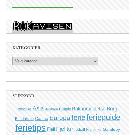
KATEGORIER
Kategorier
STIKKORD
Asia
Borg
Bokanmeldelse
Amerika
Billigfly
Australia
ferieguide
ferie
Europa
Casino
Buddhisme
ferietips
Fjelltur
Fjell
Gamleby
fotball
Frankrike