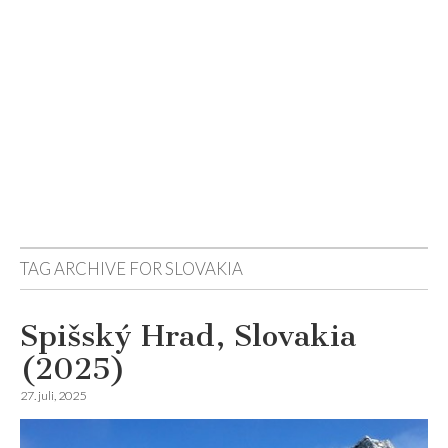
Reisemagazinet
TAG ARCHIVE FOR
SLOVAKIA
Spišský Hrad, Slovakia
(2025)
27. juli, 2025