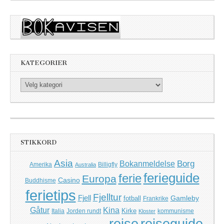
KATEGORIER
Kategorier
STIKKORD
Asia
Borg
Bokanmeldelse
Amerika
Billigfly
Australia
ferieguide
ferie
Europa
Casino
Buddhisme
ferietips
Fjelltur
Fjell
Gamleby
fotball
Frankrike
Kina
Gåtur
Kirke
Italia
Jorden rundt
kommunisme
Kloster