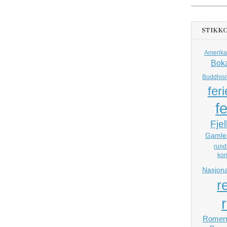
STIKK
Amerika
Bok
Buddhis
feri
fe
Fjel
Gamle
rund
ko
Nasjona
r
Romerr