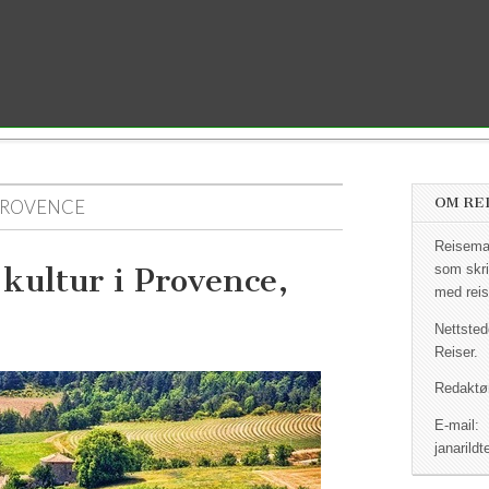
OM RE
PROVENCE
Reisemag
 kultur i Provence,
som skri
med reis
Nettsted
Reiser.
Redaktør
E-mail:
janaril