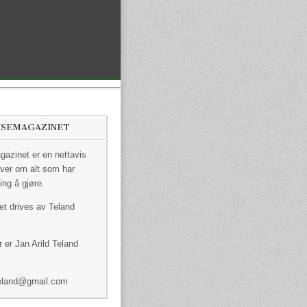
ISEMAGAZINET
azinet er en nettavis
ver om alt som har
ing å gjøre.
et drives av Teland
 er Jan Arild Teland
dteland@gmail.com