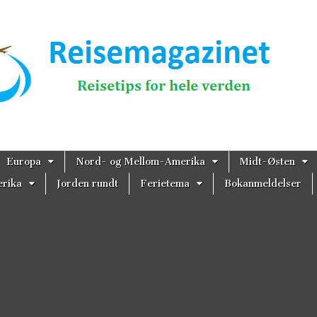
magazinet
Europa
Nord- og Mellom-Amerika
Midt-Østen
rika
Jorden rundt
Ferietema
Bokanmeldelser