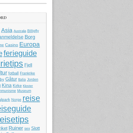
ORD
Asia
Billigfly
Australia
Borg
anmeldelse
Europa
Casino
me
ferieguide
e
rietips
Fjell
ltur
fotball
Frankrike
Gåtur
by
Italia
Jorden
Kina
Kirke
t
Kloster
mmunisme
Museum
reise
lpark
Norge
eiseguide
reisetips
Ruiner
iket
Slott
sex