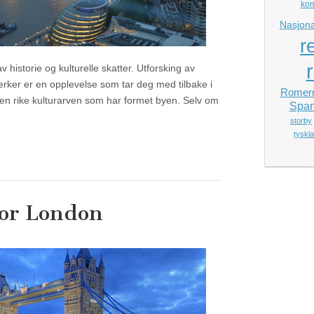
ko
Nasjona
r
v historie og kulturelle skatter. Utforsking av
rker er en opplevelse som tar deg med tilbake i
Romerr
en rike kulturarven som har formet byen. Selv om
Span
storby
tyskl
for London