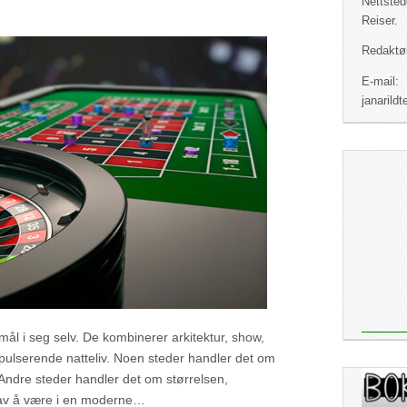
Nettsted
Reiser.
Redaktør
E-mail:
janaril
ål i seg selv. De kombinerer arkitektur, show,
pulserende natteliv. Noen steder handler det om
Andre steder handler det om størrelsen,
 av å være i en moderne…