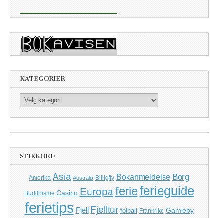
KATEGORIER
Kategorier
STIKKORD
Asia
Borg
Bokanmeldelse
Amerika
Billigfly
Australia
ferieguide
ferie
Europa
Casino
Buddhisme
ferietips
Fjelltur
Fjell
Gamleby
fotball
Frankrike