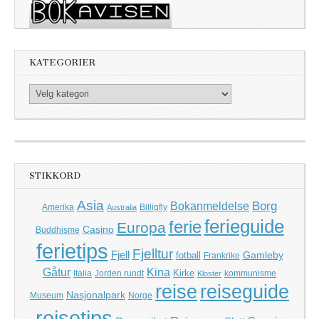
KATEGORIER
Kategorier
STIKKORD
Asia
Borg
Bokanmeldelse
Amerika
Billigfly
Australia
ferieguide
ferie
Europa
Casino
Buddhisme
ferietips
Fjelltur
Fjell
Gamleby
fotball
Frankrike
Kina
Gåtur
Kirke
Italia
Jorden rundt
kommunisme
Kloster
reise
reiseguide
Nasjonalpark
Museum
Norge
reisetips