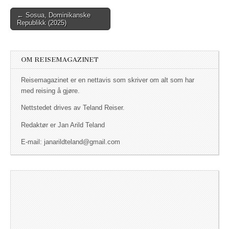
← Sosua, Dominikanske
Post navigation
Republikk (2025)
OM REISEMAGAZINET
Reisemagazinet er en nettavis som skriver om alt som har
med reising å gjøre.
Nettstedet drives av Teland Reiser.
Redaktør er Jan Arild Teland
E-mail: janarildteland@gmail.com