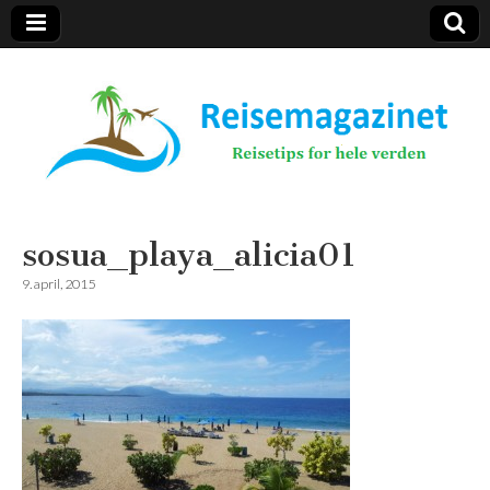
Reisemagazinet
sosua_playa_alicia01
9. april, 2015