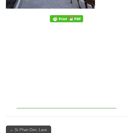
← Si Phan Don, Laos