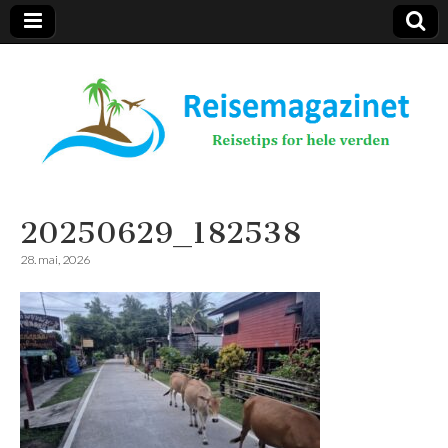
Reisemagazinet
20250629_182538
28. mai, 2026