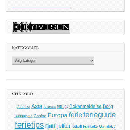
KATEGORIER
Kategorier
STIKKORD
Asia
Borg
Bokanmeldelse
Amerika
Billigfly
Australia
ferieguide
ferie
Europa
Casino
Buddhisme
ferietips
Fjelltur
Fjell
Gamleby
fotball
Frankrike