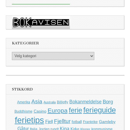
KATEGORIER
Kategorier
STIKKORD
Asia
Borg
Bokanmeldelse
Amerika
Billigfly
Australia
ferieguide
ferie
Europa
Casino
Buddhisme
ferietips
Fjelltur
Fjell
Gamleby
fotball
Frankrike
Kina
Gåtur
Kirke
Italia
Jorden rundt
kommunisme
Kloster