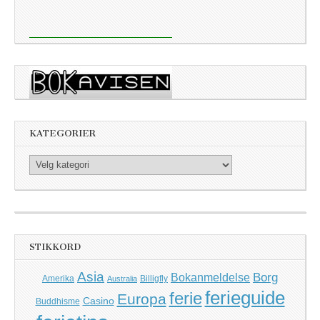
KATEGORIER
Kategorier
STIKKORD
Asia
Borg
Bokanmeldelse
Amerika
Billigfly
Australia
ferieguide
ferie
Europa
Casino
Buddhisme