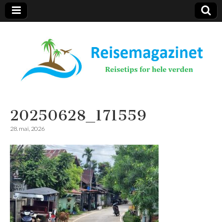
Reisemagazinet
20250628_171559
28. mai, 2026