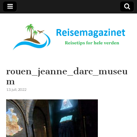
Reisemagazinet
rouen_jeanne_darc_museu
m
13. juli, 2022