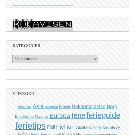
KATEGORIER
Kategorier
STIKKORD
Asia
Borg
Bokanmeldelse
Amerika
Billigfly
Australia
ferieguide
ferie
Europa
Casino
Buddhisme
ferietips
Fjelltur
Fjell
Gamleby
fotball
Frankrike
Kina
Gåtur
Kirke
Italia
Jorden rundt
kommunisme
Kloster