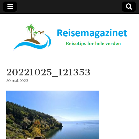
Reisemagazinet
20221025_121353
30. mai, 2023