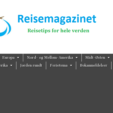
magazinet
Europa
Nord- og Mellom-Amerika
Midt-Østen
rika
Jorden rundt
Ferietema
Bokanmeldelser