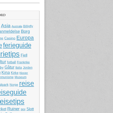
ORD
Asia
Billigfly
Australia
Borg
anmeldelse
Europa
Casino
me
ferieguide
e
rietips
Fjell
ltur
fotball
Frankrike
Gåtur
by
Italia
Jorden
Kina
Kirke
t
Kloster
mmunisme
Museum
reise
lpark
Norge
eiseguide
reisetips
Ruiner
iket
Slott
sex