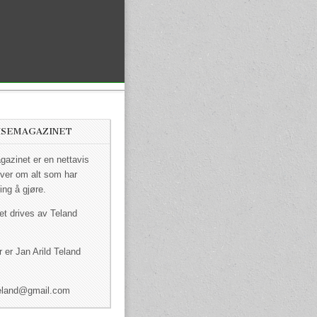
ISEMAGAZINET
azinet er en nettavis
ver om alt som har
ing å gjøre.
et drives av Teland
 er Jan Arild Teland
dteland@gmail.com