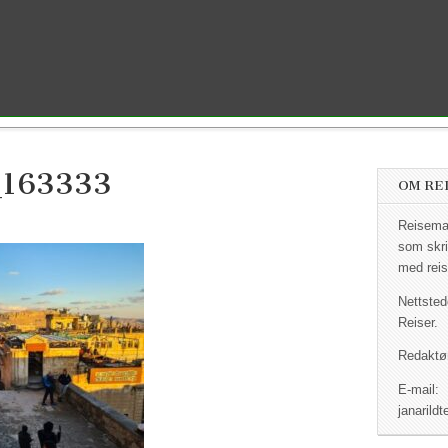
_163333
OM RE
Reisemag
som skri
med reis
Nettsted
Reiser.
Redaktør
E-mail:
janaril