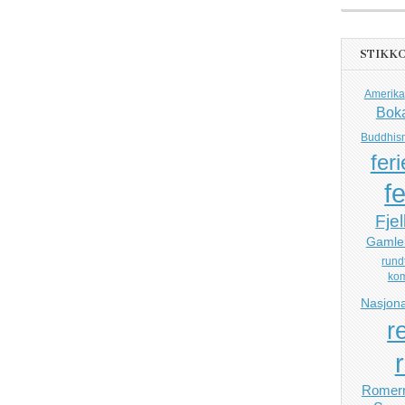
STIKK
Amerika
Bok
Buddhis
feri
fe
Fjel
Gamle
rund
ko
Nasjona
r
Romerr