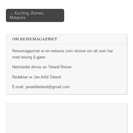
← Kuching, Borneo,
Post navigation
Malaysia
OM REISEMAGAZINET
Reisemagazinet er en nettavis som skriver om alt som har
med reising å gjøre.
Nettstedet drives av Teland Reiser.
Redaktør er Jan Arild Teland
E-mail: janarildteland@gmail.com